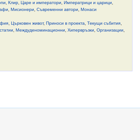
опи
,
Клир
,
Царе и императори
,
Императрици и царици
,
рафи
,
Мисионери
,
Съвременни автори
,
Монаси
афия
,
Църковен живот
,
Приноси в проекта
,
Текущи събития
,
статии
,
Междуденоминационни
,
Хипервръзки
,
Организации
,