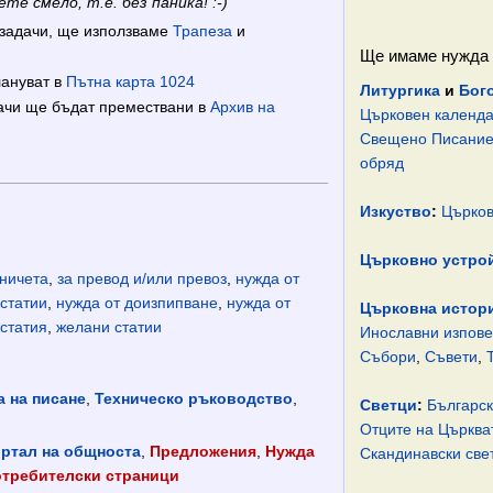
те смело, т.е. без паника! :-)
 задачи, ще използваме
Трапеза
и
Ще имаме нужда 
лануват в
Пътна карта 1024
Литургика
и
Бог
дачи ще бъдат премествани в
Архив на
Църковен календ
Свещено Писани
обряд
Изкуство
:
Църков
Църковно устро
ничета
,
за превод и/или превоз
,
нужда от
статии
,
нужда от доизпипване
,
нужда от
Църковна истор
 статия
,
желани статии
Инославни изпов
Събори
,
Съвети
,
а на писане
,
Техническо ръководство
,
Светци
:
Българск
Отците на Църква
ртал на общноста
,
Предложения
,
Нужда
Скандинавски све
требителски страници