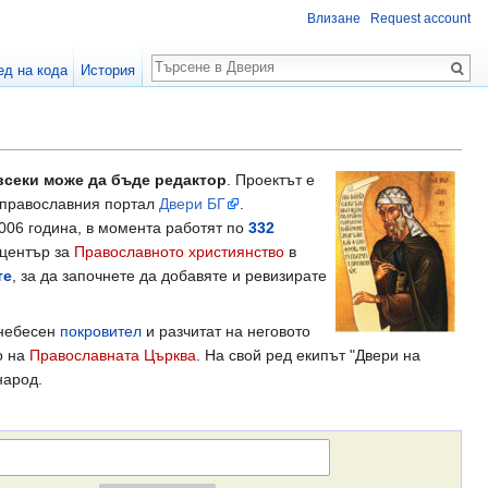
Влизане
Request account
Търсене
ед на кода
История
всеки може да бъде редактор
. Проектът е
а православния портал
Двери БГ
.
2006 година, в момента работят по
332
 център за
Православното християнство
в
те
, за да започнете да добавяте и ревизирате
 небесен
покровител
и разчитат на неговото
о на
Православната Църква
. На свой ред екипът "Двери на
народ.