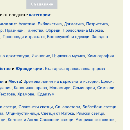
и от следните
категории
:
ословие
:
Аскетика
,
Библеистика
,
Догматика
,
Патристика
,
ар
,
Празници
,
Тайнства
,
Обреди
,
Православна Църква
,
е
,
Проповеди и трактати
,
Богослужебни одежди
,
Западен
на архитектура
,
Иконопис
,
Църковна музика
,
Химнография
йство
и
Юрисдикции
:
Българска православна църква
ия
и
Места
:
Времева линия на църковната история
,
Ереси
,
едания
,
Канонично право
,
Манастири
,
Семинарии
,
Символи
,
Текстове
,
Храмове
,
Юдаизъм
и светци
,
Славянски светци
,
Св. апостоли
,
Библейски светци
,
та
,
Отци-пустинници
,
Светци от Изтока
,
Римски светци
,
тци
,
Келтски и Англо-Саксонски светци
,
Американски светци
,