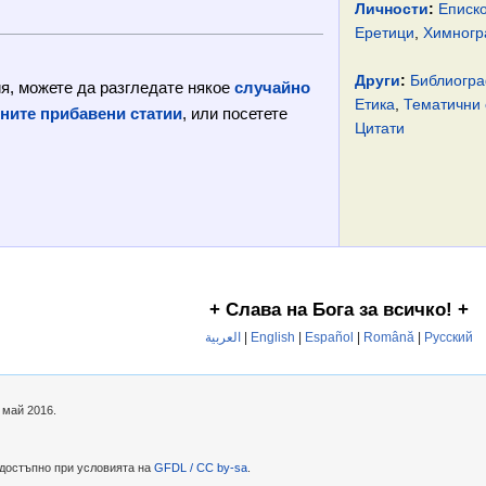
Личности
:
Еписк
Еретици
,
Химног
Други
:
Библиогр
я, можете да разгледате някое
случайно
Етика
,
Тематични 
ните прибавени статии
, или посетете
Цитати
+ Слава на Бога за всичко! +
العربية
|
English
|
Español
|
Română
|
Русский
 май 2016.
 достъпно при условията на
GFDL / CC by-sa
.