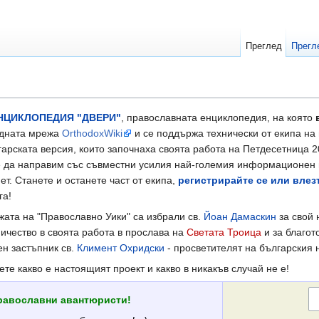
Преглед
Прегл
НЦИКЛОПЕДИЯ "ДВЕРИ"
, православната енциклопедия, на която
одната мрежа
OrthodoxWiki
и се поддържа технически от екипа н
гарската версия, които започнаха своята работа на Петдесетница 
е да направим със съвместни усилия най-големия информационен
т. Станете и останете част от екипа,
регистрирайте се или влез
га!
жата на "Православно Уики" са избрали св.
Йоан Дамаскин
за свой
ичество в своята работа в прослава на
Светата Троица
и за благот
ен застъпник св.
Климент Охридски
- просветителят на българския 
ете какво е настоящият проект и какво в никакъв случай не е!
равославни авантюристи!