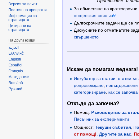
"Принасяйте" и пише
Версия за печат
За обмисляне на краткосрочни
Постоянна препратка
пощенския списък
.
Информация за
страницата
Дългосрочните задачи ще се п
Цитиране на
страницата
Дискусиите по отметнатите за
свършеното
На други езици
العربية
Ελληνικά
English
Español
Искам да помагам веднага!
Français
Македонски
Инкубатор за статии
,
статии-мъ
Română
допревеждане
,
невъцърковени 
Русский
категоризиране
,
как се започва
Откъде да започна?
Помощ:
Ръководство за стил
Пясъчник за експерименти
Общност:
Текущи събития
,
По
от помощ!
,
Другите за нас
,
По