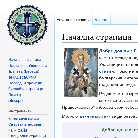
Начална страница
Беседа
Начална страница
Направо към:
навигация
,
търсене
Добре дошли
в
Е
част от междунар
Начална страница
Участниците в бъл
Портал на общността
статии
. Помогнет
Трапеза (Беседа)
Текущи събития
българския Интерне
Последни промени
съдържание ведна
Случайна страница
Редакторите в мре
Помощ
молитвено застъпн
sitesupport
Православието" избра за свой небес
Инструменти
Моля,
отделете момент
за да разбер
Какво сочи насам
Свързани промени
Добре дошли, п
Качи файл
Специални страници