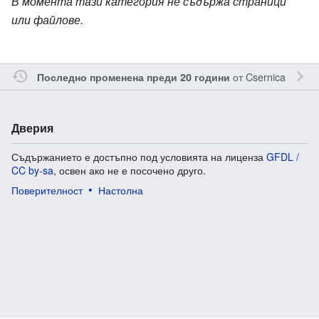
В момента тази категория не съдържа страници
или файлове.
от
Csernica
Последно променена преди 20 години
Дверия
Съдържанието е достъпно под условията на лиценза
GFDL /
CC by-sa
, освен ако не е посочено друго.
Поверителност
Настолна