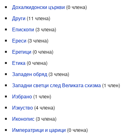
Дохалкидонски църкви
‏‎ (0 члена)
Други
‏‎ (11 члена)
Епископи
‏‎ (3 члена)
Ереси
‏‎ (3 члена)
Еретици
‏‎ (0 члена)
Етика
‏‎ (0 члена)
Западен обряд
‏‎ (3 члена)
Западни светци след Великата схизма
‏‎ (1 член)
Избрано
‏‎ (1 член)
Изкуство
‏‎ (4 члена)
Иконопис
‏‎ (3 члена)
Императрици и царици
‏‎ (0 члена)