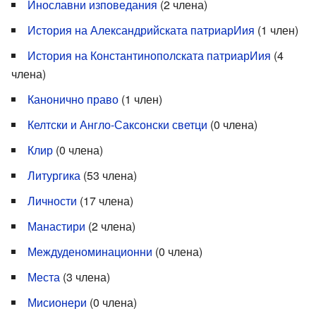
Инославни изповедания
‏‎ (2 члена)
История на Александрийската патриарИия
‏‎ (1 член)
История на Константинополската патриарИия
члена)
Канонично право
‏‎ (1 член)
Келтски и Англо-Саксонски светци
‏‎ (0 члена)
Клир
‏‎ (0 члена)
Литургика
‏‎ (53 члена)
Личности
‏‎ (17 члена)
Манастири
‏‎ (2 члена)
Междуденоминационни
‏‎ (0 члена)
Места
‏‎ (3 члена)
Мисионери
‏‎ (0 члена)