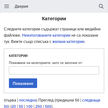
Дверия
Категории
Следните категории съдържат страници или медийни
файлове.
Неизползваните категории
не са показани
тук. Вижте също списъка с
желани категории
.
КАТЕГОРИИ
Показване на категориите, като се започне от:
Показване
(първа |
последна
) Преглед (предишни 50 |
следващи
50
) (
20
|
50
|
100
|
250
|
500
).