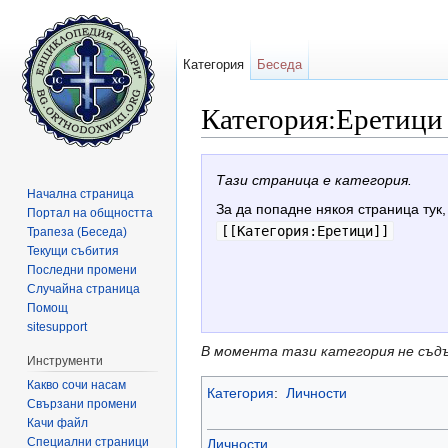
Категория
Беседа
Категория:Еретици
Направо към:
навигация
,
търсене
Тази страница е категория.
Начална страница
За да попадне някоя страница тук,
Портал на общността
[[Категория:Еретици]]
Трапеза (Беседа)
Текущи събития
Последни промени
Случайна страница
Помощ
sitesupport
В момента тази категория не съд
Инструменти
Какво сочи насам
Категория
:
Личности
Свързани промени
Качи файл
Специални страници
Личности