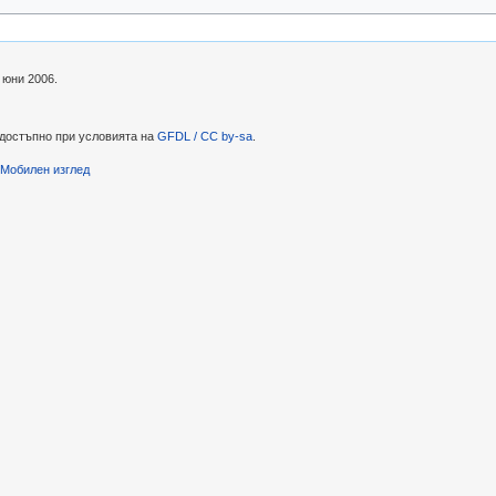
 юни 2006.
 достъпно при условията на
GFDL / CC by-sa
.
Мобилен изглед