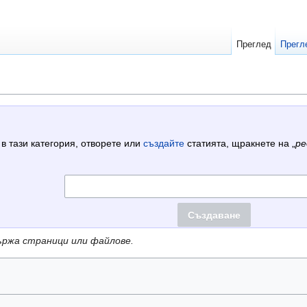
Преглед
Прегл
 в тази категория, отворете или
създайте
статията, щракнете на „
ре
ържа страници или файлове.