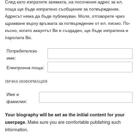
След като изпратите заявката, на посочения адрес за ел.
поща ще бъде изпратено съобщение за потвърждение.
Адресът няма да бъде публикуван. Моля, отговорете чрез
щракване върху връзката за потвърждение от ел. писмо. По-
късно, когато акаунтът Ви е създаден, ще бъде изпратена и
паролата Ви.
Потребителско
име:
Електронна поща:
ЛИЧНА ИНФОРМАЦИЯ
Име и
фамилия:
Your biography will be set as the initial content for your
Make sure you are comfortable publishing such
userpage.
information.