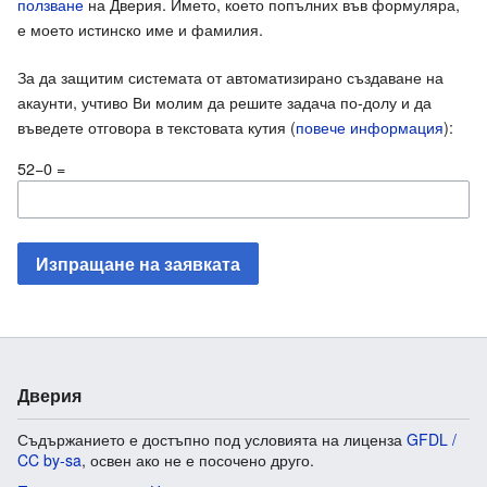
ползване
на Дверия. Името, което попълних във формуляра,
е моето истинско име и фамилия.
За да защитим системата от автоматизирано създаване на
акаунти, учтиво Ви молим да решите задача по-долу и да
въведете отговора в текстовата кутия (
повече информация
):
52−0 =
Дверия
Съдържанието е достъпно под условията на лиценза
GFDL /
CC by-sa
, освен ако не е посочено друго.