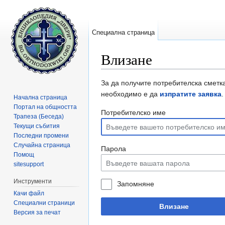
Специална страница
Влизане
Направо към:
навигация
,
търсене
За да получите потребителска сметка
необходимо е да
изпратите заявка
.
Начална страница
Портал на общността
Потребителско име
Трапеза (Беседа)
Текущи събития
Последни промени
Случайна страница
Парола
Помощ
sitesupport
Инструменти
Запомняне
Качи файл
Специални страници
Влизане
Версия за печат