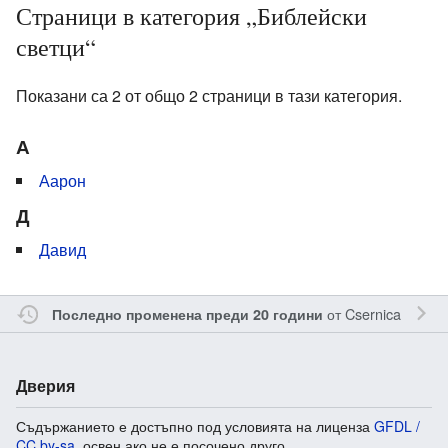
Страници в категория „Библейски
светци“
Показани са 2 от общо 2 страници в тази категория.
А
Аарон
Д
Давид
от
Csernica
Последно променена преди 20 години
Дверия
Съдържанието е достъпно под условията на лиценза
GFDL /
CC by-sa
, освен ако не е посочено друго.