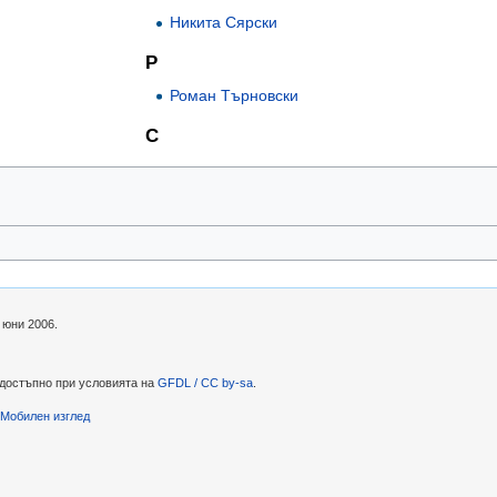
Никита Сярски
Р
Роман Търновски
С
 юни 2006.
 достъпно при условията на
GFDL / CC by-sa
.
Мобилен изглед