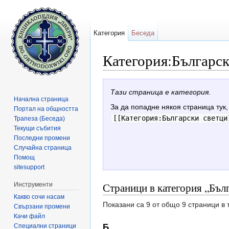
Категория
Беседа
Категория:Българск
Направо към:
навигация
,
търсене
Тази страница е категория.
Начална страница
За да попадне някоя страница тук,
Портал на общността
[[Категория:Български светци
Трапеза (Беседа)
Текущи събития
Последни промени
Случайна страница
Помощ
sitesupport
Страници в категория „Бъл
Инструменти
Какво сочи насам
Показани са 9 от общо 9 страници в 
Свързани промени
Качи файл
Специални страници
Б