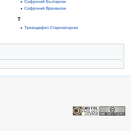
Софроний Български
Софроний Врачански
Т
Триандафил Старозагорски