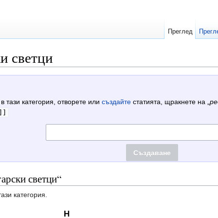
Преглед
Прегл
и светци
 в тази категория, отворете или
създайте
статията, щракнете на „
ре
]]
гарски светци“
тази категория.
Н