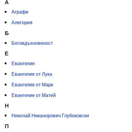
А
Аграфи
Алегория
Б
Боговдъхновеност
Е
Евангелие
Евангелие от Лука
Евангелие от Марк
Евангелие от Матей
Н
Николай Никанорович Глубоковски
П