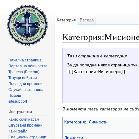
Категория
Беседа
Категория:Мисион
Направо към:
навигация
,
търсене
Тази страница е категория.
Начална страница
За да попадне някоя страница тук,
Портал на общността
[[Категория:Мисионери]]
Трапеза (Беседа)
Текущи събития
Последни промени
Случайна страница
Помощ
sitesupport
В момента тази категория не съд
Инструменти
Какво сочи насам
Категория
:
Личности
Свързани промени
Качи файл
Специални страници
Личности