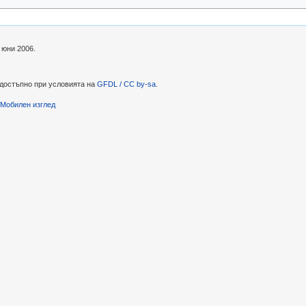
 юни 2006.
 достъпно при условията на
GFDL / CC by-sa
.
Мобилен изглед