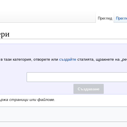
Преглед
Прегл
ери
 в тази категория, отворете или
създайте
статията, щракнете на „
ре
ържа страници или файлове.