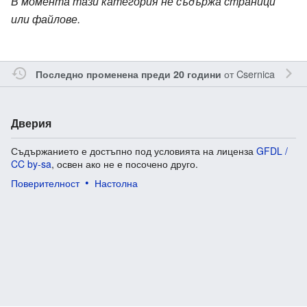
В момента тази категория не съдържа страници
или файлове.
от
Csernica
Последно променена преди 20 години
Дверия
Съдържанието е достъпно под условията на лиценза
GFDL /
CC by-sa
, освен ако не е посочено друго.
Поверителност
Настолна