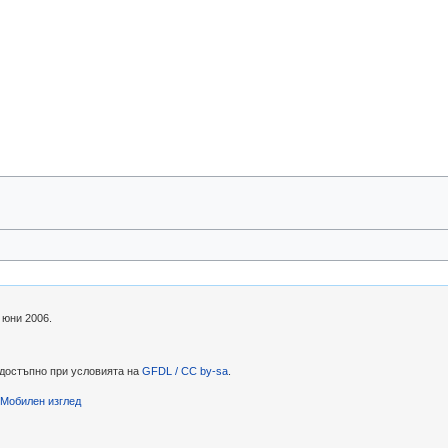
 юни 2006.
 достъпно при условията на
GFDL / CC by-sa
.
Мобилен изглед