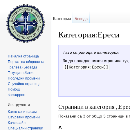
Категория
Беседа
Категория:Ереси
Направо към:
навигация
,
търсене
Тази страница е категория.
Начална страница
За да попадне някоя страница тук,
Портал на общността
[[Категория:Ереси]]
Трапеза (Беседа)
Текущи събития
Последни промени
Случайна страница
Помощ
sitesupport
Страници в категория „Ере
Инструменти
Какво сочи насам
Показани са 3 от общо 3 страници в 
Свързани промени
Качи файл
А
Специални страници