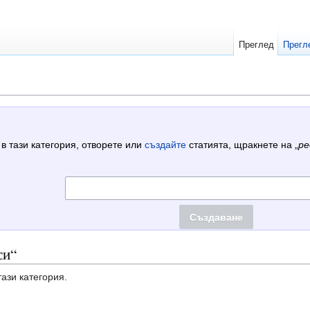
Преглед
Прегл
 в тази категория, отворете или
създайте
статията, щракнете на „
ре
си“
тази категория.