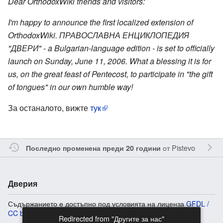
Dear OrthodoxWiki friends and visitors:
I'm happy to announce the first localized extension of
OrthodoxWiki. ПРАВОСЛАВНА ЕНЦИКЛОПЕДИЯ
"ДВЕРИ" - a Bulgarian-language edition - is set to officially
launch on Sunday, June 11, 2006. What a blessing it is for
us, on the great feast of Pentecost, to participate in "the gift
of tongues" in our own humble way!
За останалото, вижте
тук
от
Pistevo
Последно променена преди 20 години
Дверия
Съдържанието е достъпно под условията на лиценза
GFDL /
CC by-sa
, освен ако не е посочено друго.
Redirected from "Другите за нас"