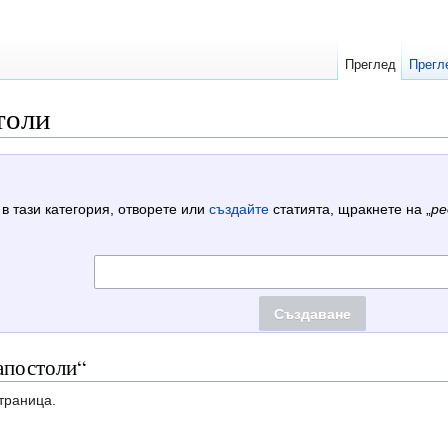
Преглед
Прегл
толи
 в тази категория, отворете или
създайте
статията, щракнете на „
ре
 апостоли“
траница.