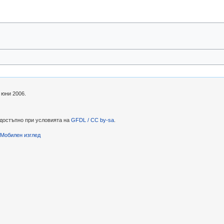
 юни 2006.
 достъпно при условията на
GFDL / CC by-sa
.
Мобилен изглед