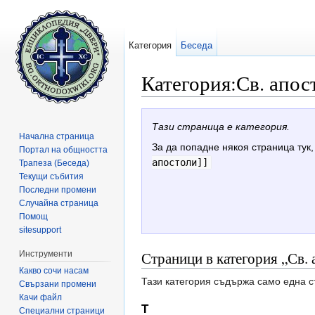
Категория
Беседа
Категория:Св. апос
Направо към:
навигация
,
търсене
Тази страница е категория.
Начална страница
За да попадне някоя страница тук,
Портал на общността
апостоли]]
Трапеза (Беседа)
Текущи събития
Последни промени
Случайна страница
Помощ
sitesupport
Страници в категория „Св.
Инструменти
Какво сочи насам
Тази категория съдържа само една с
Свързани промени
Качи файл
Т
Специални страници