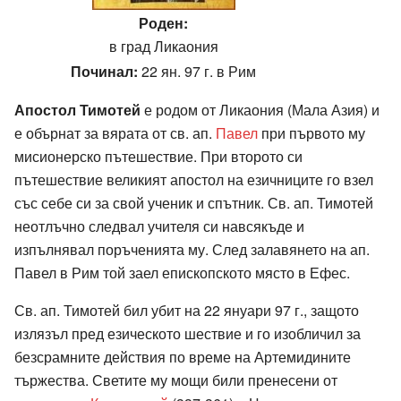
Роден:
в град Ликаония
Починал:
22 ян. 97 г. в Рим
Апостол Тимотей
е родом от Ликаония (Мала Азия) и
е обърнат за вярата от св. ап.
Павел
при първото му
мисионерско пътешествие. При второто си
пътешествие великият апостол на езичниците го взел
със себе си за свой ученик и спътник. Св. ап. Тимотей
неотлъчно следвал учителя си навсякъде и
изпълнявал поръченията му. След залавянето на ап.
Павел в Рим той заел епископското място в Ефес.
Св. ап. Тимотей бил убит на 22 януари 97 г., защото
излязъл пред езическото шествие и го изобличил за
безсрамните действия по време на Артемидините
тържества. Светите му мощи били пренесени от