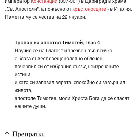
император
Констанций
(337-361) в Цариград в храма
„Св. Апостоли”, а по-късно от
кръстоносците
- в Италия.
Паметта му се чества на 22 януари.
Тропар на апостол Тимотей, глас 4
Научил се на благост и трезвен във всичко,
с блага съвест свещенолепно облечен,
почерпил си от избрания съсъд неизречените
истини
и като си запазил вярата, спокойно си завършил
живота,
апостоле Тимотее, моли Христа Бога да се спасят
нашите души.
Препратки