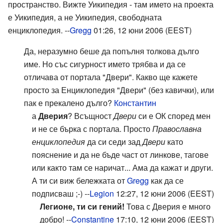
пространство. Вижте Уикипедия - там името на проекта
е Уикипедия, а не Уикипедия, свободната
енциклопедия. --
Gregg
01:26, 12 юни 2006 (EEST)
Да, неразумно беше да попълня толкова дълго
име. Но със сигурност името трябва и да се
отличава от портала "Двери". Какво ще кажете
просто за Енциклопедия "Двери" (без кавички), или
пак е прекалено дълго?
Константин
а
Дверия
? Всъщност
Двери
си е ОК според мен
и не се бърка с портала. Просто
Православна
енциклопедия
да си седи зад
Двери
като
пояснение и да не бъде част от линкове, тагове
или както там се наричат... Ама да кажат и други.
А ти си виж бележката от
Gregg
как да се
подписваш ;-) --
Legion
12:27, 12 юни 2006 (EEST)
Легионе, ти си гений!
Това с Дверия е много
добро! --
Constantine
17:10, 12 юни 2006 (EEST)