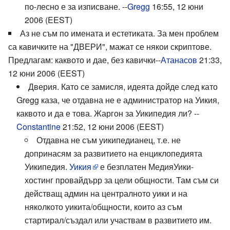
по-лесно е за изписване. --
Gregg
16:55, 12 юни
2006 (EEST)
Аз не съм по имената и естетиката. За мен проблем
са кавичките на "ДВЕРИ", мажат се някои скриптове.
Предлагам: каквото и дае, без кавички--
Атанасов
21:33,
12 юни 2006 (EEST)
Дверия. Като се замисля, идеята дойде след като
Gregg каза, че отдавна не е администратор на Уикия,
каквото и да е това. Жаргон за Уикипедия ли? --
Constantine
21:52, 12 юни 2006 (EEST)
Отдавна не съм уикипедианец, т.е. не
допринасям за развитието на енциклопедията
Уикипедия.
Уикия
е безплатен МедияУики-
хостинг провайдърр за цели общности. Там съм си
действащ админ на централното уики и на
няколкото уикита/общности, които аз съм
стартирал/създал или участвам в развитието им.