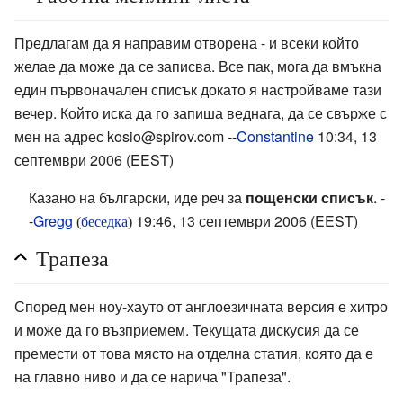
Предлагам да я направим отворена - и всеки който
желае да може да се записва. Все пак, мога да вмъкна
един първоначален списък докато я настройваме тази
вечер. Който иска да го запиша веднага, да се свърже с
мен на адрес kosio@spirov.com --
Constantine
10:34, 13
септември 2006 (EEST)
Казано на български, иде реч за
пощенски списък
. -
-
Gregg
19:46, 13 септември 2006 (EEST)
(
беседка
)
Трапеза
Според мен ноу-хауто от англоезичната версия е хитро
и може да го възприемем. Текущата дискусия да се
премести от това място на отделна статия, която да е
на главно ниво и да се нарича "Трапеза".