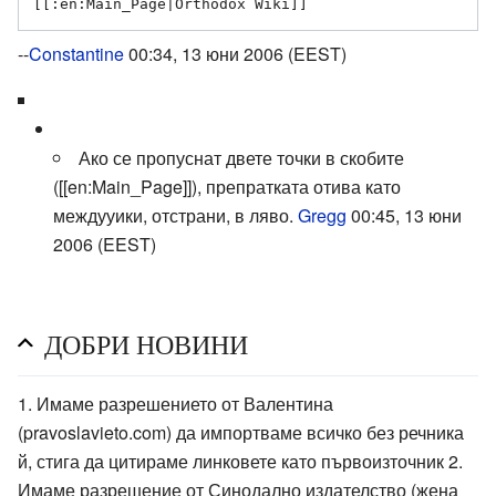
--
Constantine
00:34, 13 юни 2006 (EEST)
Ако се пропуснат двете точки в скобите
([[en:Main_Page]]), препратката отива като
междууики, отстрани, в ляво.
Gregg
00:45, 13 юни
2006 (EEST)
ДОБРИ НОВИНИ
1. Имаме разрешението от Валентина
(pravoslavieto.com) да импортваме всичко без речника
й, стига да цитираме линковете като първоизточник 2.
Имаме разрешение от Синодално издателство (жена