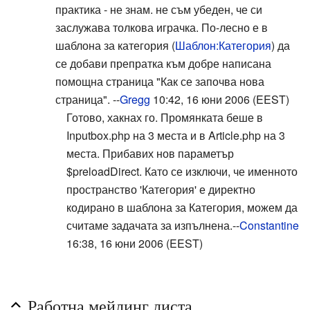
практика - не знам. не съм убеден, че си
заслужава толкова играчка. По-лесно е в
шаблона за категория (
Шаблон:Категория
) да
се добави препратка към добре написана
помощна страница "Как се започва нова
страница". --
Gregg
10:42, 16 юни 2006 (EEST)
Готово, хакнах го. Промянката беше в
Inputbox.php на 3 места и в Article.php на 3
места. Прибавих нов параметър
$preloadDirect. Като се изключи, че именното
пространство 'Категория' е директно
кодирано в шаблона за Категория, можем да
считаме задачата за изпълнена.--
Constantine
16:38, 16 юни 2006 (EEST)
Работна мейлинг листа