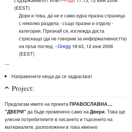
съдържанието? Или?--
Радо
17:13, 12 юни 2006
(EEST)
Дори и това, да не е само една празна страница
с няколко раздела - също празни и отдолу -
категория. Признай си, изглежда доста
стряскащо (да не говорим за информативността)
на пръв поглед. --
Gregg
18:43, 12 юни 2006
(EEST)
---
Направените неща да се задраскват
Project:
Предлагам името на проекта
ПРАВОСЛАВНА....
"ДВЕРИ"
да бъде променено само на
Двери
. Това ще
улесни потребителите в писането и търсенето на
материалите, разположени в това именно