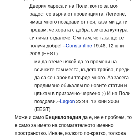
Дверия хареса и на Поли, която за моя
радост се върна от провинцията. Легионе,
имаш много поздрави от нея, каза ми да ти
предам, че хората с добра езикова култура
си личат отдалече. Смятам, че така ще се
получи добре! --
Constantine
19:46, 12 юни
2006 (EEST)
ми да вземе някой да го промени на
всичките там места, където трябва, преди
да са се нароили твърде много. Аз засега
предимвно обикалям по новите статии и
цвъкам в призрачно-червено ;-) И на Поли
поздрави.--
Legion
22:44, 12 юни 2006
(EEST)
Може и само
Енциклопедия
да е, не е проблем, то
е само за името на спомагателното именно
пространство. Иначе, колкото по-кратко, толкова