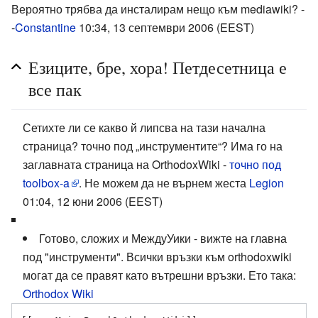
Вероятно трябва да инсталирам нещо към mediawiki? -
-
Constantine
10:34, 13 септември 2006 (EEST)
Езиците, бре, хора! Петдесетница е
все пак
Сетихте ли се какво й липсва на тази начална
страница? точно под „инструментите“? Има го на
заглавната страница на OrthodoxWiki -
точно под
toolbox-a
. Не можем да не върнем жеста
Legion
01:04, 12 юни 2006 (EEST)
Готово, сложих и МеждуУики - вижте на главна
под "инструменти". Всички връзки към orthodoxwiki
могат да се правят като вътрешни връзки. Ето така:
Orthodox Wiki