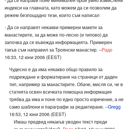
- Да се направи поне минимален брой умно измислени
индекси на главната, като можем да си позволим да
режем безпощадно тези, които съм написал
- Да се направят някакви примерни макети за
манастирите, за да може по-лесно (и типово) да
започва да се въвежда информацията. Примерен
такъв съм направил за Троянски манастир. --
Радо
16:33, 12 юни 2006 (EEST)
Чудесно е да има някакво общо правило за
подреждане и форматиране на страници от даден
тип, например за манастирите. Обаче, мисля си, че в
статията освен всичката помощна информация
трябва да има и поне по едно просто изречение, а не
само шаблони и параграфи за редактиране. --
Gregg
16:53, 12 юни 2006 (EEST)
Имаш предвид някакъв уводен текст преди