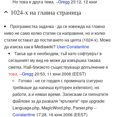
Но това е друга тема. --
Gregg
23:12, 12 юни
1024-x на главна страница
Програмистка задачка - да се извежда на главно
ниво не само колко статии са направени, но и колко
статии остават до постигането на целта (1024-x). Може
да изиска хак в Mediawiki?
User:Constantine
Такъв ще е необходим, тъй като софтуерът в
сегашният му вид не може да извършва такава
сметка. Най-близкото съществуващо допълнение е
това
. --
Gregg
20:53, 11 юни 2006 (EEST)
Готово - не се гордея с промяната (сигурно
трябваше да напиша културен extension), но
работи, а и нямах време. Записвам си пипнатите
файлове за да разваля "кръпките" при upgrade:
Language.php, MagicWord.php, Parser.php --
Constantine
17:28, 16 юни 2006 (EEST)