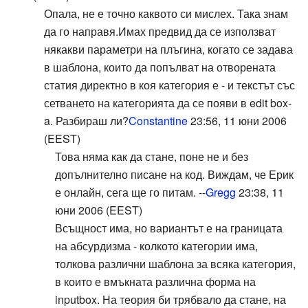
Опала, не е точно каквото си мислех. Така знам
да го направя.Имах предвид да се използват
някакви параметри на плъгина, когато се задава
в шаблона, които да попълват на отворената
статия директно в коя категория е - и текстът със
сетването на категорията да се появи в edit box-
a. Разбираш ли?
Constantine
23:56, 11 юни 2006
(EEST)
Това няма как да стане, поне не и без
допълнително писане на код. Виждам, че Ерик
е онлайн, сега ще го питам. --
Gregg
23:38, 11
юни 2006 (EEST)
Всъщност има, но вариантът е на границата
на абсурдизма - колкото категории има,
толкова различни шаблона за всяка категория,
в които е вмъкната различна форма на
inputbox. На теория би трябвало да стане, на