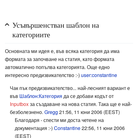
Усъвършенстван шаблон на
категориите
Основната ми идея е, във всяка категория да има
формата за започване на статия, като формата
автоматично попълва категорията. Още едно
интересно предизвикателство :-)
user:constantine
Чак пък предизвикателство... най-лесният вариант е
във
Шаблон:Категория
да се добави кодът от
Inputbox
за създаване на нова статия. Така ще е най-
безболезнено.
Gregg
21:56, 11 юни 2006 (EEST)
Благодаря - спести ми доста четене на
документация :-)
Constantine
22:56, 11 юни 2006
(EEST)