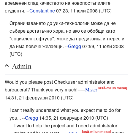
временен спад качеството на новопостъпилите
студенти. --
Constantine
07:23, 11 юли 2008 (UTC)
Ограничаването до уики-технологии може да не
събере достатъчно хора, но ако се обобщи като
"социален софтуер", може да предизвика интерес и
да има повече желаещи. --
Gregg
07:59, 11 юли 2008
(UTC)
Admin
Would you please post Checkuser administrator and
lasă-mi un mesaj
bureaucrat? Thank you very much!--—
Mister
14:31, 21 февруари 2010 (UTC)
I can't really understand what you expect me to do for
you... --
Gregg
14:35, 21 февруари 2010 (UTC)
I want to help the project and I need administrator
lasă-mi un mesaj