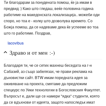
Ти благодарам за понудената помош, ќе ја имам в
предвид :) Како што гледаш, веќе половина година
работиме на македонската локализација.. можеби оди
споро, но тоа е - колку што дозволува времето. Со
Божја помош, да се надеваме дека ќе успееме во тоа
што го работиме. Поздрав,
Iacovibus
Здраво и от мен :-)
Благодаря ти, че се сетих махнеш беседата на г-н
Сабазий, аз също забелязах, че прави реклама на
дъновистки сайт. BTW имам поредната идея за
оживяване на проекта, смятаме да предложим
спецкурс по Уики технологии в Богословския Факултет.
Въпросът е, дали ще се намери "ядка" студенти, която
да се вдъхнови от идеята, защото напоследък имат