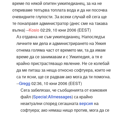
време по някой опитен уикипедианец, за на не
откриваме тепърва топлата вода и да ни посочва
очевидните глупости. За всеки случай ей сега ще
те понаправя администратор (днес сме на такава
вълна) --
Kosio
02:29, 10 юни 2006 (EEST)
Аз отдавна не съм уикипедианец. Напоследък
личните ми дела и администрирането на Уикия
отнема голяма част от времето ми, та да имам
време да се занимавам и с Уикипедия, а тя е
крайно пристрастяващо явление. Не се колебай
да ме питаш за неща относно софтуера, които не
са ти ясни, ще се радвам ако мога да ти помогна.
--
Gregg
02:36, 10 юни 2006 (EEST)
Сега забелязах, че съобщенията от езиковия
файл (
Special:Allmessages
) са крайно
неактуални според сегашната
версия
на
софтуера; ако нямаш нищо против, мога да се