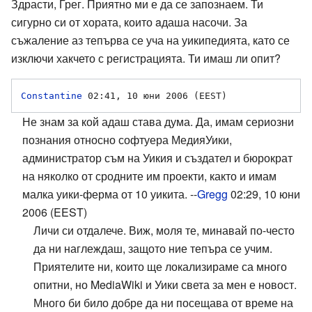
Здрасти, Грег. Приятно ми е да се запознаем. Ти
сигурно си от хората, които aдаша насочи. За
съжаление аз тепърва се уча на уикипедията, като се
изключи хакчето с регистрацията. Ти имаш ли опит?
Constantine
Не знам за кой адаш става дума. Да, имам сериозни
познания относно софтуера МедияУики,
администратор съм на Уикия и създател и бюрократ
на няколко от сродните им проекти, както и имам
малка уики-ферма от 10 уикита. --
Gregg
02:29, 10 юни
2006 (EEST)
Личи си отдалече. Виж, моля те, минавай по-често
да ни наглеждаш, защото ние тепъра се учим.
Приятелите ни, които ще локализираме са много
опитни, но MediaWiki и Уики света за мен е новост.
Много би било добре да ни посещава от време на