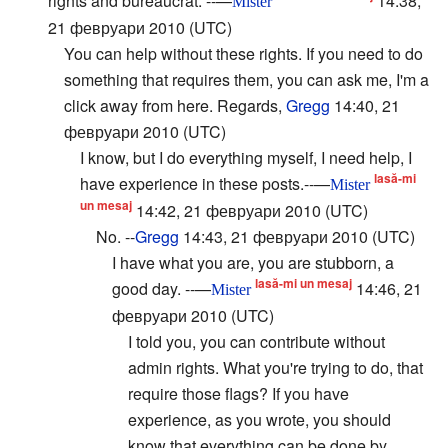
rights and bureaucrat. --—
14:38,
Mister
21 февруари 2010 (UTC)
You can help without these rights. If you need to do
something that requires them, you can ask me, I'm a
click away from here. Regards,
Gregg
14:40, 21
февруари 2010 (UTC)
I know, but I do everything myself, I need help, I
lasă-mi
have experience in these posts.--—
Mister
un mesaj
14:42, 21 февруари 2010 (UTC)
No. --
Gregg
14:43, 21 февруари 2010 (UTC)
I have what you are, you are stubborn, a
lasă-mi un mesaj
good day. --—
14:46, 21
Mister
февруари 2010 (UTC)
I told you, you can contribute without
admin rights. What you're trying to do, that
require those flags? If you have
experience, as you wrote, you should
know that everything can be done by