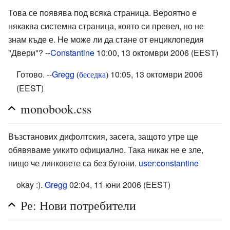
Това се появява под всяка страница. Вероятно е
някаква системна страница, която си превел, но не
знам къде е. Не може ли да стане от енциклопедия
"Двери"? --
Constantine
10:00, 13 октомври 2006 (EEST)
Готово. --
Gregg
10:05, 13 октомври 2006
(
беседка
)
(EEST)
monobook.css
Възстанових дифолтския, засега, защото утре ще
обявяваме уикито официално. Така никак не е зле,
нищо че линковете са без бутони.
user:constantine
okay :).
Gregg
02:04, 11 юни 2006 (EEST)
Ре: Нови потребители