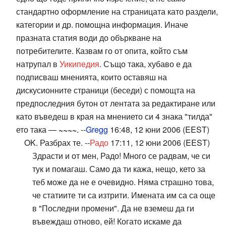
стандартно оформление на страницата като раздели,
категории и др. помощна информация. Иначе
празната статия води до объркване на
потребителите. Казвам го от опита, който съм
натрупал в
Уикипедия
. Също така, хубаво е да
подписваш мненията, които оставяш на
дискусионните страници (беседи) с помощта на
предпоследния бутон от лентата за редактиране или
като въведеш в края на мнението си 4 знака "тилда"
ето така —
~~~~
. --
Gregg
16:48, 12 юни 2006 (EEST)
OK. Разбрах те. --
Радо
17:11, 12 юни 2006 (EEST)
Здрасти и от мен, Радо! Много се радвам, че си
тук и помагаш. Само да ти кажа, нещо, кето за
теб може да не е очевидно. Няма страшно това,
че статиите ти са изтрити. Имената им са са още
в "Последни промени". Да не вземеш да ги
въвеждаш отново, ей! Когато искаме да