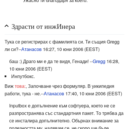
Ужасно ти благодаря за което.
Здрасти от инжИнера
Тука се регистрирах с фамилията си. Ти същия Gregg
ли си?--
Атанасов
16:27, 10 юни 2006 (EEST)
баш :) Драго ми е да те видя, Генади! --
Gregg
16:28,
10 юни 2006 (EEST)
Инпутбокс.
Виж
това:
, Започване чрез формуляр. В уикипедия
работи, тука - не.--
Атанасов
17:40, 10 юни 2006 (EEST)
Inputbox е допълнение към софтуера, което не се
разпространява със стандартния пакет. То трябва да
се инсталира допълнително. Обърнах внимание за
полезността му, надявам се, че скоро ще бъде