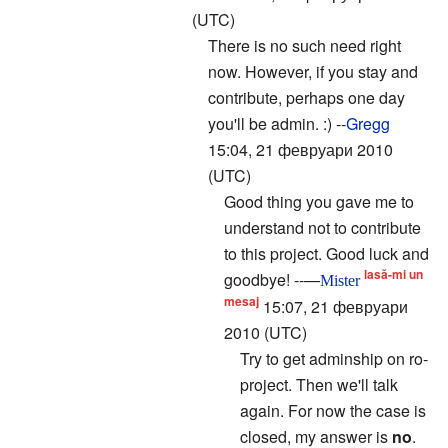
(UTC)
There is no such need right
now. However, if you stay and
contribute, perhaps one day
you'll be admin. :) --
Gregg
15:04, 21 февруари 2010
(UTC)
Good thing you gave me to
understand not to contribute
to this project. Good luck and
lasă-mi un
goodbye! --—
Mister
mesaj
15:07, 21 февруари
2010 (UTC)
Try to get adminship on ro-
project. Then we'll talk
again. For now the case is
closed, my answer is
no
.