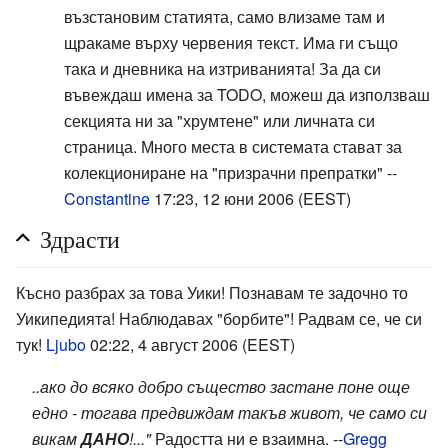
възстановим статията, само влизаме там и
щракаме върху червения текст. Има ги също
така и дневника на изтриванията! За да си
въвеждаш имена за TODO, можеш да използваш
секцията ни за "хрумтене" или личната си
страница. Много места в системата стават за
колекциониране на "призрачни препратки" --
Constantine
17:23, 12 юни 2006 (EEST)
Здрасти
Късно разбрах за това Уики! Познавам те задочно то
Уикипедията! Наблюдавах "борбите"! Радвам се, че си
тук!
Ljubo
02:22, 4 август 2006 (EEST)
..ако до всяко добро същество застане поне още
едно - тогава предвиждам такъв живот, че само си
викам
ДАНО
!..."
Радостта ни е взаимна. --
Gregg