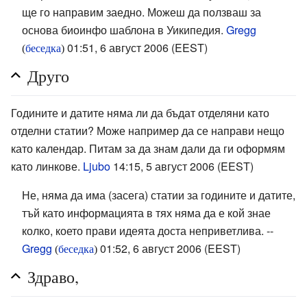
ще го направим заедно. Можеш да ползваш за
основа биоинфо шаблона в Уикипедия.
Gregg
01:51, 6 август 2006 (EEST)
(
беседка
)
Друго
Годините и датите няма ли да бъдат отделяни като
отделни статии? Може например да се направи нещо
като календар. Питам за да знам дали да ги оформям
като линкове.
Ljubo
14:15, 5 август 2006 (EEST)
Не, няма да има (засега) статии за годините и датите,
тъй като информацията в тях няма да е кой знае
колко, което прави идеята доста неприветлива. --
Gregg
01:52, 6 август 2006 (EEST)
(
беседка
)
Здраво,