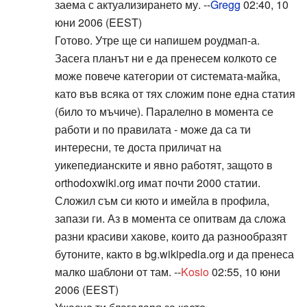
заема с актуализирането му. --
Gregg
02:40, 10
юни 2006 (EEST)
Готово. Утре ще си напишем роудмап-а.
Засега планът ни е да пренесем колкото се
може повече категории от системата-майка,
като във всяка от тях сложим поне една статия
(било то мъчиче). Паралелно в момента се
работи и по правилата - може да са ти
интересни, те доста приличат на
уикепедианските и явно работят, защото в
orthodoxwiki.org имат почти 2000 статии.
Сложил съм си кюто и имейла в профила,
запази ги. Аз в момента се опитвам да сложа
разни красиви хакове, които да разнообразят
бутоните, както в bg.wikipedia.org и да пренеса
малко шаблони от там. --
Kosio
02:55, 10 юни
2006 (EEST)