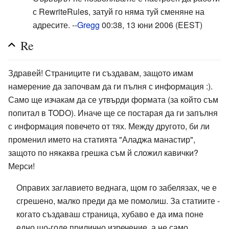
с RewriteRules, затуй го няма туй сменяне на
адресите. --
Gregg
00:38, 13 юни 2006 (EEST)
Re
Здравей! Страниците ги създавам, защото имам
намерение да започвам да ги пълня с информация :).
Само ще изчакам да се утвърди формата (за който съм
попитал в TODO). Иначе ще се постарая да ги запълня
с информация повечето от тях. Между другото, би ли
променил името на статията "Аладжа манастир",
защото по някаква грешка съм й сложил кавички?
Мерси!
Оправих заглавието веднага, щом го забелязах, че е
сгрешено, малко преди да ме помолиш. За статиите -
когато създаваш страница, хубаво е да има поне
едно що-годе прилично изречение, а не само