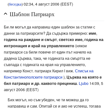
02:34, 4 август 2006 (EEST)
(
беседка
)
Шаблон Патриарх
Би ли могъл да направиш един шаблон за статии с
данни за патриарсите? Да съдържа примерно:
име
,
година на раждане и смърт
,
светско име, година на
интронация и край на управлението
(някои
патриарси са били повече от един път начело на
дадена Църква, така, че годината на смъртта не
съвпада с годината на края на управлението,
например Конст. патриарх Кирил I виж.
Списък на
Константинополските патриарси
),
Църква на която е
бил патриарх и др. каквото прецениш
.
Ljubo
14:09, 5
август 2006 (EEST)
Бих могъл, но съм убеден, че ти можеш да го
направиш и сам. Опитай се и ако не успееш, тогава