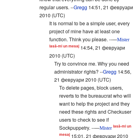
regular users. --
Gregg
14:51, 21 февруари
2010 (UTC)
It is normal to be a simple user, every
project of mine have at least one
function. Think you please. --—
Mister
lasă-mi un mesaj
14:54, 21 февруари
2010 (UTC)
Try to convince me. Why you need
administrator rights? --
Gregg
14:56,
21 февруари 2010 (UTC)
To delete pages, block users,
reverts to the bureaucrat who will
want to help the project and they
need these rights and Checkuser
users to check to see if
lasă-mi un
Sockpuppetry. --—
Mister
mesaj
15:01, 21 февруари 2010