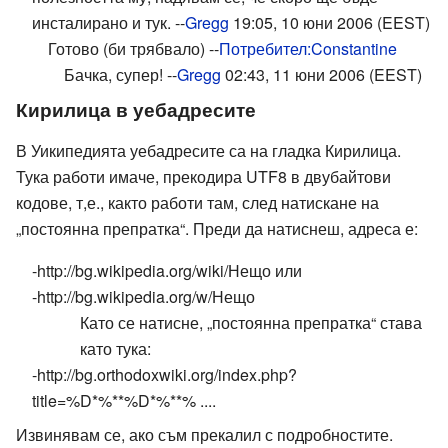
инсталирано и тук. --
Gregg
19:05, 10 юни 2006 (EEST)
Готово (би трябвало) --
Потребител:Constantine
Бачка, супер! --
Gregg
02:43, 11 юни 2006 (EEST)
Кирилица в уебадресите
В Уикипедията уебадресите са на гладка Кирилица.
Тука работи имаче, прекодира UTF8 в двубайтови
кодове, т,е., както работи там, след натискане на
„постоянна препратка“. Преди да натиснеш, адреса е:
-http://bg.wikipedia.org/wiki/Нещо или
-http://bg.wikipedia.org/w/Нещо
Като се натисне, „постоянна препратка“ става
като тука:
-http://bg.orthodoxwiki.org/index.php?
title=%D*%**%D*%**% ....
Извинявам се, ако съм прекалил с подробностите.