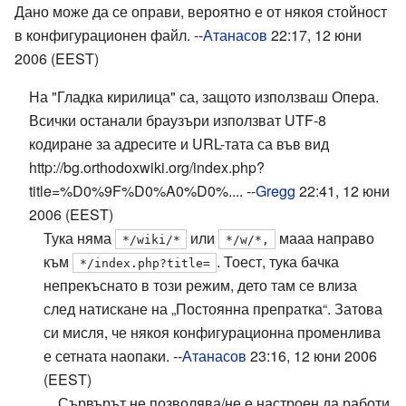
Дано може да се оправи, вероятно е от някоя стойност
в конфигурационен файл. --
Атанасов
22:17, 12 юни
2006 (EEST)
На "Гладка кирилица" са, защото използваш Опера.
Всички останали браузъри използват UTF-8
кодиране за адресите и URL-тата са във вид
http://bg.orthodoxwiki.org/index.php?
title=%D0%9F%D0%A0%D0%.... --
Gregg
22:41, 12 юни
2006 (EEST)
Тука няма
или
мааа направо
*/wiki/*
*/w/*,
към
. Тоест, тука бачка
*/index.php?title=
непрекъснато в този режим, дето там се влиза
след натискане на „Постоянна препратка“. Затова
си мисля, че някоя конфигурационна променлива
е сетната наопаки. --
Атанасов
23:16, 12 юни 2006
(EEST)
Сървърът не позволява/не е настроен да работи