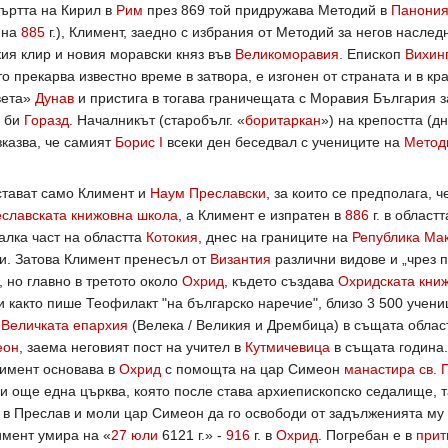
мъртта на Кирил в
Рим
през 869 той придружава Методий в
Панони
 на
885
г.), Климент, заедно с избрания от Методий за негов насле
ия клир и новия моравски княз във
Великоморавия
. Епископ
Вихин
то прекарва известно време в затвора, е изгонен от страната и в кр
вета»
Дунав
и пристига в тогава граничещата с Моравия България 
 би
Горазд
. Началникът (старобълг. «
боритаркан
») на крепостта (д
казва, че самият
Борис I
всеки ден беседвал с учениците на
Метод
тават само Климент и
Наум Преславски
, за които се предполага, 
славската книжовна школа
, а Климент е изпратен в
886
г. в област
алка част на областта
Котокия
, днес на границите на
Република Ма
и. Затова Климент пренесъл от
Византия
различни видове и „чрез 
 но главно в третото около
Охрид
, където създава
Охридската кни
 и както пише Теофилакт "на българско наречие", близо 3 500 учен
а
Величката епархия
(Велека / Великия и Дрембица) в същата област,
еон
, заема неговият пост на учител в
Кутмичевица
в същата година.
лимент основава в
Охрид
с помощта на цар Симеон
манастира св.
и още една църква, която после става архиепископско седалище, т
 в Преслав и моли цар Симеон да го освободи от задълженията му к
имент умира на «
27 юли
6121 г.» -
916
г. в
Охрид
. Погребан е в
прит