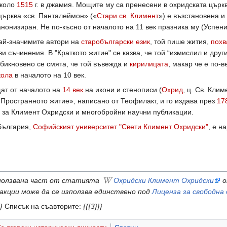
около
1515
г. в джамия. Мощите му са пренесени в охридската църк
 църква «св. Панталеймон» («
Стари св. Климент
») е възстановена и
нонизиран. Не по-късно от началото на 11 век празника му (Успени
най-значимите автори на
старобългарски език
, той пише жития,
похв
ви съчинения. В "Краткото житие" се казва, че той “измислил и дру
бикновено се смята, че той въвежда и
кирилицата
, макар че е по-
кола
в началото на 10 век.
ат от началото на
14 век
на икони и стенописи (
Охрид
, ц. Св. Клим
Пространното житие», написано от Теофилакт, и го издава през
17
 за Климент Охридски и многобройни научни публикации.
България,
Софийският университет "Свети Климент Охридски"
, е н
ползвана част от статията
Охридски Климент Охридски
акции може да се използва единствено под
Лиценза за свободна
}
Списък на съавторите:
{{{3}}}