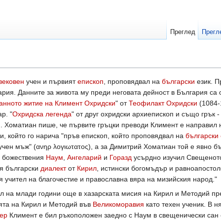
Преглед
Прегл
вековен
учен и първият
епископ
, проповядвал на
български
език. П
рия. Данните за живота му преди неговата дейност в България са 
анното житие на Климент Охридски
" от
Теофилакт Охридски
(1084-1
ар. "
Охридска легенда
" от друг охридски архиепископ и също грък 
.). Хоматиан пише, че първите гръцки преводи Климент е направил
и, който го нарича "пръв епископ, който проповядвал на
български 
учен мъж" (ανηρ λογιωτατος), а за Димитрий Хоматиан той е явно б
с божествения
Наум
,
Ангеларий
и
Горазд
усърдно изучил Свещеното
ия български
диалект
от
Кирил
, истински богомъдър и равноапостол
ия учител на благочестие и православна вяра на мизийския народ."
л на млади години още в хазарската мисия на Кирил и Методий пре
ята на Кирил и Методий във
Великоморавия
като техен ученик. В н
тер
Климент е бил ръкоположен заедно с Наум в свещенически сан 