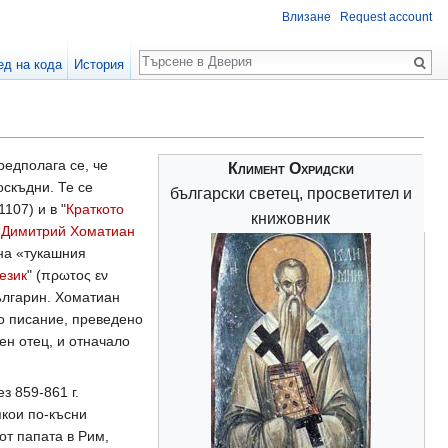
Влизане
Request account
Търсене
ед на кода
История
редполага се, че
Климент Охридски
оскъдни. Те се
български светец, просветител и
107) и в "
Краткото
книжовник
-
Димитрий Хоматиан
 на «тукашния
език
" (πρωτος εν
ългарин. Хоматиан
 писание, преведено
ен отец, и отначало
з 859-861 г.
якои по-късни
от папата в Рим,