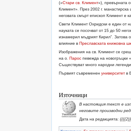
(«
Стари св. Климент
»), превърната 
Климент». През 2002 г. манастирска
неговата смърт епископ Климент е ка
Свети Климент Охридски е един от 
науката се посочват от 15 до 50 него
изнамерил мъдрият Кирил”. Затова о
влияние в
Преславската книжовна ш
Изображения на св. Климент се срещ
на о.
Парос
певежда на новогръцки «
Съществуват много народни легенди
Първият съвременен
университет
в 
Източници
В настоящия текст е из
неговите производни ред
Дата на редакцията:
{{{{2}}