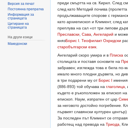
преди смъртта на св. Кирил. След с
Версия за печат
след като Методий почива (пролетта
Постоянна препратка
Информация за
продължаващите спорове с германск
страницата
като архиепископ и Климент, след ка
Цитиране на
страницата
преплува на сал «от три липови дър
Преславски
,
Сава
,
Ангеларий
и може
На други езици
княз
Борис I
.
Теофилакт Охридски
раз
Македонски
старобългарски език
.
Ангеларий скоро умира и в
Плиска
ос
столицата и поставя основите на
Пре
забравен; изглежда това е била по-м
имало много плодни дървета, но див
в три подарени му от
Борис I
имения,
(886-893) той обучава на
глаголица
,
където е ръкоположен за епископ н
епископ. Наум, изпратен от цар
Сим
за неговото достойно погребение. К
първият славянски културен център) 
За последен път Климент се отправя
работещ над превода на
Триода
, Кл