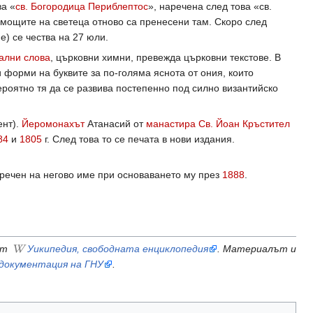
ва «
св. Богородица Периблептос
», наречена след това «св.
 мощите на светеца отново са пренесени там. Скоро след
е) се чества на 27 юли.
ални слова
, църковни химни, превежда църковни текстове. В
ги форми на буквите за по-голяма яснота от ония, които
вероятно тя да се развива постепенно под силно византийско
ент).
Йеромонахът
Атанасий от
манастира Св. Йоан Кръстител
84
и
1805
г. След това то се печата в нови издания.
аречен на негово име при основаването му през
1888
.
от
Уикипедия, свободната енциклопедия
. Материалът и
 документация на ГНУ
.