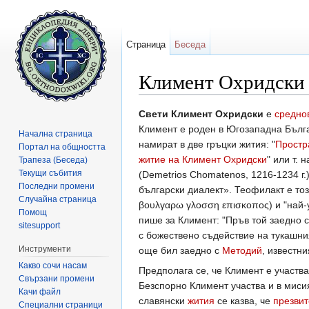
Страница
Беседа
Климент Охридски
Направо към:
навигация
,
търсене
Свети Климент Охридски
е
средно
Климент е роден в Югозападна Бълга
Начална страница
намират в две гръцки жития: "
Простр
Портал на общността
житие на Климент Охридски
" или т. н
Трапеза (Беседа)
Текущи събития
(Demetrios Chomatenos, 1216-1234 г
Последни промени
български диалект». Теофилакт е тоз
Случайна страница
βουλγαρω γλοσση επισκοπος) и "най-
Помощ
пише за Климент: "Пръв той заедно 
sitesupport
с божествено съдействие на тукашн
Инструменти
още бил заедно с
Методий
, известн
Какво сочи насам
Предполага се, че Климент е участва
Свързани промени
Безспорно Климент участва и в миси
Качи файл
славянски
жития
се казва, че
презви
Специални страници