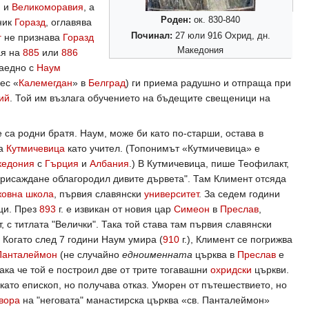
я
и
Великоморавия
, а
Роден:
ок. 830-840
дник
Горазд
, оглавява
Починал:
27 юли 916 Охрид, дн.
г
не признава
Горазд
Македония
ая на
885
или
886
заедно с
Наум
нес «
Калемегдан
» в
Белград
) ги приема радушно и отпраща при
ий
. Той им възлага обучението на бъдещите свещеници на
че са родни братя. Наум, може би като по-старши, остава в
та
Кутмичевица
като учител. (Топонимът «Кутмичевица» е
кедония
с
Гърция
и
Албания
.) В Кутмичевица, пише Теофилакт,
присаждане облагородил дивите дървета". Там Климент отсяда
жовна школа
, първия славянски
университет
. За седем години
ици. През
893
г. е извикан от новия цар
Симеон
в
Преслав
,
 с титлата "Велички". Така той става там първия славянски
 Когато след 7 години Наум умира (
910
г.), Климент се погрижва
 Панталеймон
(не случайно
едноименната
църква в
Преслав
е
ака че той е построил две от трите тогавашни
охридски
църкви.
ато епископ, но получава отказ. Уморен от пътешествието, но
вора
на "неговата" манастирска църква «св. Панталеймон»