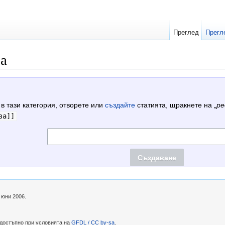
Преглед
Прегл
а
 в тази категория, отворете или
създайте
статията, щракнете на „
ре
ва]]
 юни 2006.
 достъпно при условията на
GFDL / CC by-sa
.