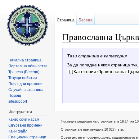
Страница
Беседа
Православна Църкв
Направо към:
навигация
,
търсене
Тази страница е категория.
Начална страница
За да попадне някоя страница тук,
Портал на общността
[[Категория:Православна Църк
Трапеза (Беседа)
Текущи събития
Последни промени
Случайна страница
Помощ
sitesupport
Инструменти
Какво сочи насам
Последна редакция на страницата: в 19:14, на 10
Свързани промени
Страницата е преглеждана 10 027 пъти.
Качи файл
Специални страници
Освен ако не е посочено друго, съдържанието е