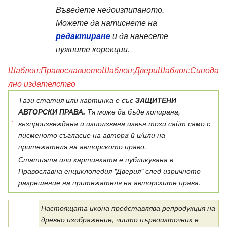
Въведете недоизпипаното
.
Можете да натиснете на
редактиране
и да нанесете
нужните корекции.
Шаблон:Православието
Шаблон:Двери
Шаблон:Синода
лно издателство
Тази статия или картинка е със
ЗАЩИТЕНИ
АВТОРСКИ ПРАВА.
Тя може да бъде копирана,
възпроизвеждана и използвана извън този сайт
само с
писменото съгласие
на авторa й и/или на
притежателя на авторското право.
Статията или картинката е публикувана в
Православна енциклопедия "Дверия" след изричното
разрешение на притежателя на авторските права.
Настоящата икона представлява репродукция на
древно изображение, чиито първоизточник е