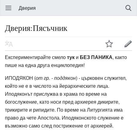
Дверия
Дверия:Пясъчник
Експериментирайте смело
тук
и
БЕЗ ПАНИКА
, както
пише на една друга енциклопедия!
ИПОДЯКОН (
от гр. - поддякон
) - църковен служител,
който не е в числото на йерархическите лица.
Иподяконът прислужва в храма по време на
богослужение, като носи пред архиерея дикирите,
трикирите и рипидите. По време на Литургията има
право да чете Апостола. Иподяконското служение е
възможно само след пострижение от архиерей.