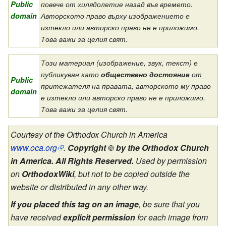
Public
повече от хилядолетие назад във времето.
domain
Авторското право върху изображението е
изтекло или авторско право не е приложимо.
Това важи за целия свят.
Този материал (изображение, звук, текст) е
публикуван като
обществено достояние
от
Public
притежателя на правата, авторското му право
domain
е изтекло или авторско право не е приложимо.
Това важи за целия свят.
Courtesy of the Orthodox Church in America
www.oca.org
.
Copyright © by the Orthodox Church
in America. All Rights Reserved.
Used by permission
on
OrthodoxWiki
, but not to be copied outside the
website or distributed in any other way.
If you placed this tag on an image
, be sure that you
have received
explicit permission
for each image from