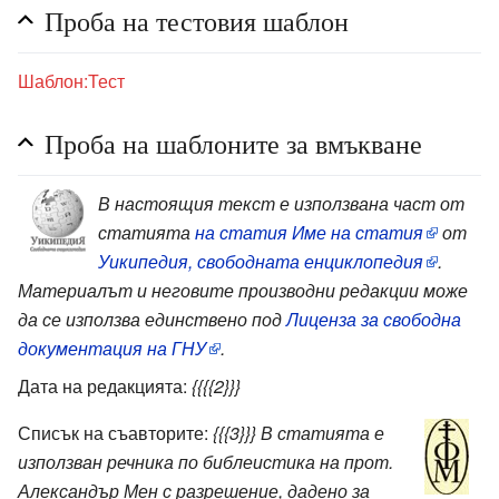
Проба на тестовия шаблон
Шаблон:Тест
Проба на шаблоните за вмъкване
В настоящия текст е използвана част от
статията
на статия Име на статия
от
Уикипедия, свободната енциклопедия
.
Материалът и неговите производни редакции може
да се използва единствено под
Лиценза за свободна
документация на ГНУ
.
Дата на редакцията:
{{{{2}}}
Списък на съавторите:
{{{3}}}
В статията е
използван речника по библеистика на прот.
Александър Мен с разрешение, дадено за