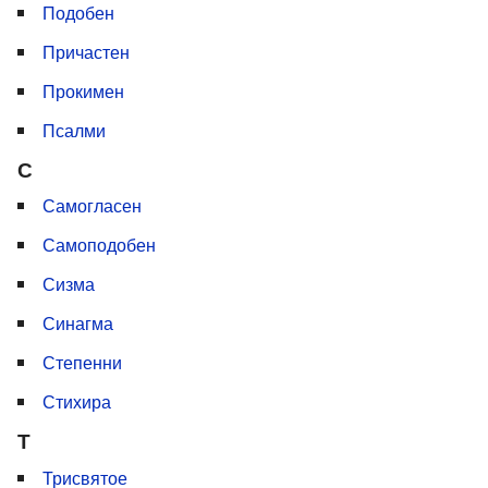
Подобен
Причастен
Прокимен
Псалми
С
Самогласен
Самоподобен
Сизма
Синагма
Степенни
Стихира
Т
Трисвятое