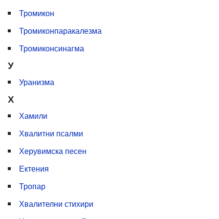
Тромикон
Тромиконпаракалезма
Тромиконсинагма
У
Уранизма
Х
Хамили
Хвалитни псалми
Херувимска песен
Ектения
Тропар
Хвалителни стихири