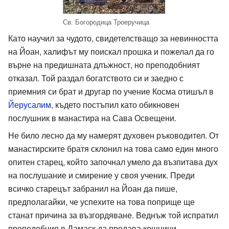
Св. Богородица Троеручица
Като научил за чудото, свидетелстващо за невинността
на Йоан, халифът му поискал прошка и пожелал да го
върне на предишната длъжност, но преподобният
отказал. Той раздал богатството си и заедно с
приемния си брат и другар по учение Косма отишъл в
Йерусалим
, където постъпил като обикновен
послушник в манастира на Сава Освещени.
Не било лесно да му намерят духовен ръководител. От
манастирските братя склонил на това само един много
опитен старец, който започнал умело да възпитава дух
на послушание и смирение у своя ученик. Преди
всичко старецът забранил на Йоан да пише,
предполагайки, че успехите на това поприще ще
станат причина за възгордяване. Веднъж той испратил
преподобния в Дамаск да продава кошници,