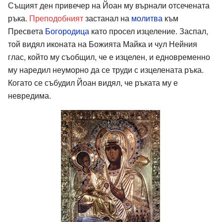
Същият ден привечер на Йоан му върнали отсечената
ръка.
Преподобният
застанал на
молитва
към
Пресвета
Богородица
като просел изцеление. Заспал,
той видял иконата на Божията Майка и чул Нейния
глас, който му съобщил, че е изцелен, и едновременно
му наредил неуморно да се труди с изцелената ръка.
Когато се събудил Йоан видял, че ръката му е
невредима.