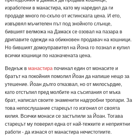
изработени в манастира, като му наредил да ги
продаде много по-скъпо от истинската цена. И ето,
извървял мъчителен път под знойното слънце,
бившият велможа на Дамаск се озовал на пазара в
дрипавите одежди на обикновен продавач на кошници.
Но бившият домоуправител на Йона го познал и купил
всички кошници по назначената цена.
Веднъж в
манастира
починал един от монасите и
братът на покойния помолил Йоан да напише нещо за
утешение. Йоан дълго отказвал, но от милосърдие,
като отстъпил пред молбите на съсипания от мъка
брат, написал своите знаменити надгробни тропари. За
това непослушание старецът го изгонил от своята
килия. Всички монаси се застъпили за Йоан. Тогава
старецът му поверил една от най-тежките и неприятни
работи - да изнася от манастира нечистотиите.