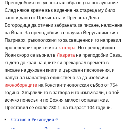
Преподобният и тук показал образец на послушание.
След някое време във видение на стареца му било
заповядано от Пречистата и Пресвета Дева
Богородица да отмени забраната за писане, наложена
на Йоан. За преподобния се научил Йерусалимският
Патриарх, ръкоположил го за свещеник и го направил
проповедник при своята
катедра
. Но преподобният
Йоан скоро се върнал в
Лаврата
на преподобни Сава,
където до края на дните си прекарвал времето в
писане на духовни книги и църковни песнопения, и
напуснал манастира единствено за да изобличи
иконоборнците
на Константинополския събор от 754
година. Хвърлили го в затвора и го измъчвали, но той
всичко понесъл и по Божия милост останал жив.
Преставил се около 780 г., на възраст 104 години.
Статия в Уикипедия