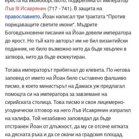
ереста на иконоборството, подкрепяна от император
Лъв ІІІ Исаврянин
(717 - 741). В защита на
православието
, Йоан написал три трактата "Против
порицаващите светите икони". Мъдрите
Боговдъхновени писания на Йоан довели императора
до ярост. Но тъй като авторът им не бил византийски
поданник, не било възможно нито да бъде хвърлен в
затвора, нито да бъде екзекутиран.
Тогава императорът прибягнал до клевета. По негова
заповед от името на Йоан било съставено фалшиво
писмо, в което министърът на Дамаск уж предлагал
помощта си на императора за завземане на
сирийската столица. Това писмо и своя лицемерно-
угоднически отговор на него Лъв Исаврянин изпратил
на халифа. Той незабавно заповядал да бъде
отстранен Йоан от длъжност, да му се отсече китката
на дясната ръка и да се окачи на градския площад.