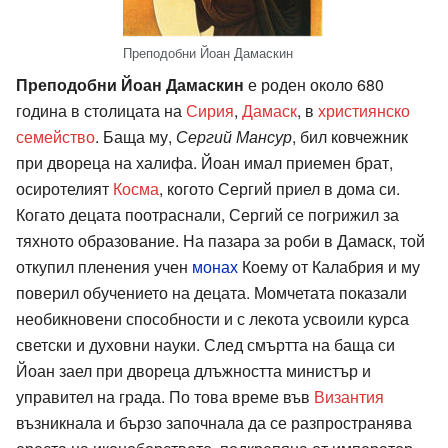
Преподобни Йоан Дамаскин
Преподобни Йоан Дамаскин
е роден около 680
година в столицата на
Сирия
,
Дамаск
, в
християнско
семейство
. Баща му,
Сергий Мансур
, бил ковчежник
при двореца на халифа. Йоан имал приемен брат,
осиротелият
Косма
, когото Сергий приел в дома си.
Когато децата поотраснали, Сергий се погрижил за
тяхното образование. На пазара за роби в Дамаск, той
откупил пленения учен
монах
Коему от Калабрия и му
поверил обучението на децата. Момчетата показали
необикновени способности и с лекота усвоили курса
светски и духовни науки. След смъртта на баща си
Йоан заел при двореца длъжността министър и
управител на града. По това време във
Византия
възникнала и бързо започнала да се разпространява