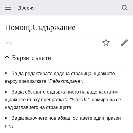
Дверия
Помощ:Съдържание
Бързи съвети
За да редактирате дадена страница, щракнете
върху препратката
"Редактиране"
.
За да обсъдите съдържанието на дадена статия,
щракнете върху препратката
"Беседа"
, намираща се
над заглавието на страницата.
За да започнете нов абзац, оставете един празен
ред.