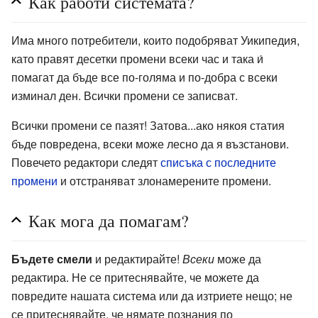
Как работи системата?
Има много потребители, които подобряват Уикипедия,
като правят десетки промени всеки час и така и́
помагат да бъде все по-голяма и по-добра с всеки
изминал ден. Всички промени се записват.
Всички промени се пазят! Затова...ако някоя статия
бъде повредена, всеки може лесно да я възстанови.
Повечето редактори следят
списъка с последните
промени
и отстраняват злонамерените промени.
Как мога да помагам?
Бъдете смели
и редактирайте!
Всеки
може да
редактира. Не се притеснявайте, че можете да
повредите нашата система или да изтриете нещо; не
се притеснявайте, че нямате познания по