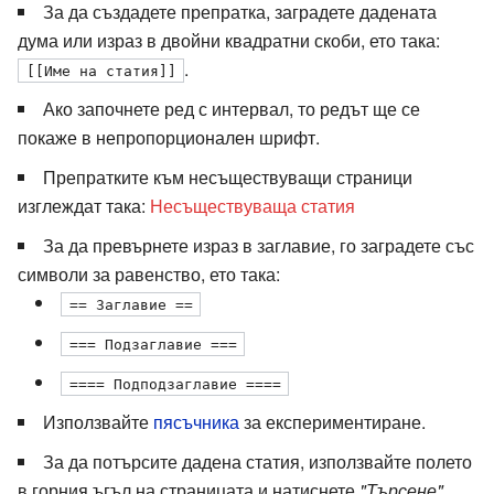
За да създадете препратка, заградете дадената
дума или израз в двойни квадратни скоби, ето така:
.
[[Име на статия]]
Ако започнете ред с интервал, то редът ще се
покаже в
непропорционален шрифт
.
Препратките към несъществуващи страници
изглеждат така:
Несъществуваща статия
За да превърнете израз в заглавие, го заградете със
символи за равенство, ето така:
== Заглавие ==
=== Подзаглавие ===
==== Подподзаглавие ====
Използвайте
пясъчника
за експериментиране.
За да потърсите дадена статия, използвайте полето
в горния ъгъл на страницата и натиснете
"Търсене"
.