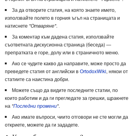
За да отворите статия, на която знаете името,
използвайте полето в горния ъгъл на страницата и
натиснете
"Отваряне"
.
За коментар към дадена статия, използвайте
съответната дискусионна страница (беседа) —
препратката е горе, долу или в страничното меню.
Ако се чудите какво да направите, може просто да
преведете статия от английски в
OrtodoxWiki
, някои от
статиите са наистина добри.
Можете също да видите последните статии, по
които работим и да ги прегледате за грешки, щракнете
на
"
Последни промени
"
.
Ако имате въпроси, чиито отговори не сте могли да
откриете, можете да ги зададетe.