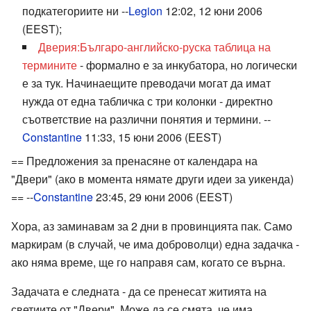
подкатегориите ни --
Legion
12:02, 12 юни 2006
(EEST);
Дверия:Българо-английско-руска таблица на
термините
- формално е за инкубатора, но логически
е за тук. Начинаещите преводачи могат да имат
нужда от една табличка с три колонки - директно
съответствие на различни понятия и термини. --
Constantine
11:33, 15 юни 2006 (EEST)
== Предложения за пренасяне от календара на
"Двери" (ако в момента нямате други идеи за уикенда)
== --
Constantine
23:45, 29 юни 2006 (EEST)
Хора, аз заминавам за 2 дни в провинцията пак. Само
маркирам (в случай, че има доброволци) една задачка -
ако няма време, ще го направя сам, когато се върна.
Задачата е следната - да се пренесат житията на
светиите от "Двери". Може да се смята, че има