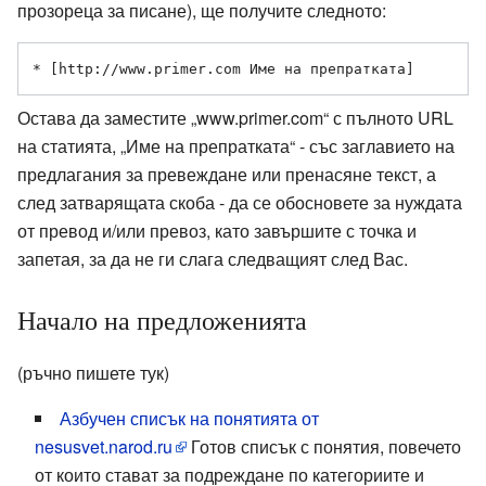
прозореца за писане), ще получите следното:
* [http://www.primer.com Име на препратката]
Остава да заместите „www.primer.com“ с пълното URL
на статията, „Име на препратката“ - със заглавието на
предлагания за превеждане или пренасяне текст, а
след затварящата скоба - да се обосновете за нуждата
от превод и/или превоз, като завършите с точка и
запетая, за да не ги слага следващият след Вас.
Начало на предложенията
(ръчно пишете тук)
Азбучен списък на понятията от
nesusvet.narod.ru
Готов списък с понятия, повечето
от които стават за подреждане по категориите и