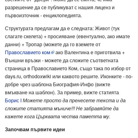
разрешение да се публикуват с нашия лиценз и
първоизточник - енциклопедията.
Структурата предлагам да е следната: Живот (тук
слагате скелета) + просияване (евентуално, ако имате
данни) + Тропар (можете да го вземете от
Православието ком
ако Валентина е приготвила +
Външни връзки - можете да сложите съответната
страница в Православието Ком, също така по избор от
days.ru, orthodoxwiki или каквото решите. Иконките - по-
добре чрез шаблона Биография-Инфо (вижте
вмъкване на шаблон). За пример, вижте статията
Борис І
Можете просто да пренесете текста и да
сложите статията мъниче!!! Не забравяйте да
кажете кога Църквата чества паметта му.
Започвам първите идеи