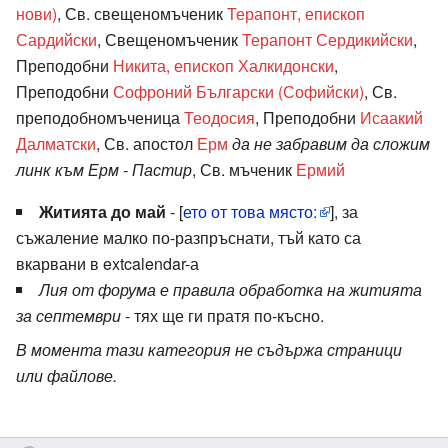
нови)
, Св. свещеномъченик
Терапонт, епископ
Сардийски
, Свещеномъченик
Терапонт Сердикийски
,
Преподобни
Никита, епископ Халкидонски
,
Преподобни
Софроний Български (Софийски)
, Св.
преподобномъченица
Теодосия
, Преподобни
Исаакий
Далматски
, Св. апостол
Ерм
да не забравим да сложим
линк към Ерм - Пастир
, Св. мъченик
Ермий
Житията до май
- [
ето от това място:
], за
съжаление малко по-разпръснати, тъй като са
вкарвани в extcalendar-а
Лия от форума е правила обработка на житията
за септември
- тях ще ги пратя по-късно.
В момента тази категория не съдържа страници
или файлове.