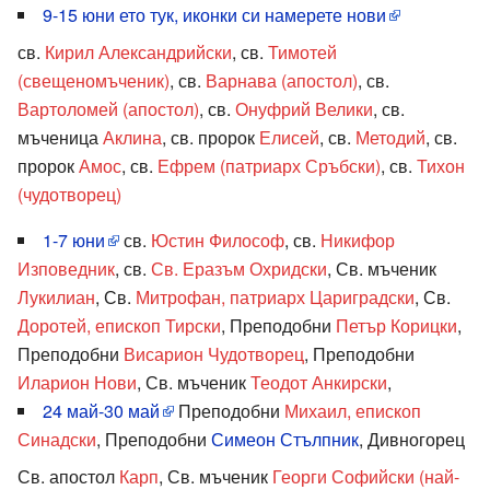
9-15 юни ето тук, иконки си намерете нови
св.
Кирил Александрийски
, св.
Тимотей
(свещеномъченик)
, св.
Варнава (апостол)
, св.
Вартоломей (апостол)
, св.
Онуфрий Велики
, св.
мъченица
Аклина
, св. пророк
Елисей
, св.
Методий
, св.
пророк
Амос
, св.
Ефрем (патриарх Сръбски)
, св.
Тихон
(чудотворец)
1-7 юни
св.
Юстин Философ
, св.
Никифор
Изповедник
, св.
Св. Еразъм Охридски
, Св. мъченик
Лукилиан
, Св.
Митрофан, патриарх Цариградски
, Св.
Доротей, епископ Тирски
, Преподобни
Петър Корицки
,
Преподобни
Висарион Чудотворец
, Преподобни
Иларион Нови
, Св. мъченик
Теодот Анкирски
,
24 май-30 май
Преподобни
Михаил, епископ
Синадски
, Преподобни
Симеон Стълпник
, Дивногорец
Св. апостол
Карп
, Св. мъченик
Георги Софийски (най-