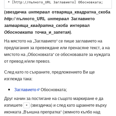
* [http://пълното_URL Заглавието] Обосновката;
(звездичка
интервал
отваряща_квадратна_скоба
http://
пълното_URL
интервал
Заглавието
затваряща_квадратна_скоба
интервал
Обосновката
точка_и_запетая)
.
На мястото на „Заглавието“ се пише заглавието на
предлагания за превеждане или пренасяне текст, а на
мястото на „Обосновката“ се обосновавате за нуждата
от превод и/или превоз.
След като го съхраните, предложението Ви ще
изглежда така:
Заглавието
Обосновката;
Друг начин за постигане на същото маркиране е да
изпишете
(звездичка) и след като щракнете върху
*
иконката „Външна препратка“ (земното кълбо над