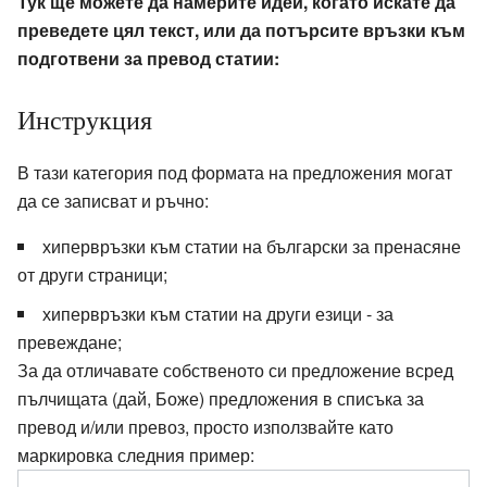
Тук ще можете да намерите идеи, когато искате да
преведете цял текст, или да потърсите връзки към
подготвени за превод статии:
Инструкция
В тази категория под формата на предложения могат
да се записват и ръчно:
хипервръзки към статии на български за пренасяне
от други страници;
хипервръзки към статии на други езици - за
превеждане;
За да отличавате собственото си предложение всред
пълчищата (дай, Боже) предложения в списъка за
превод и/или превоз, просто използвайте като
маркировка следния пример: