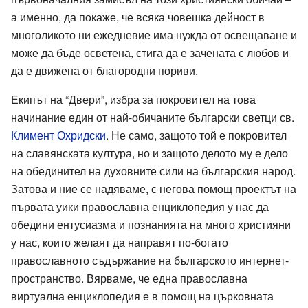
а именно, да покаже, че всяка човешка дейност в
многоликото ни ежедневие има нужда от освещаване и
може да бъде осветена, стига да е зачената с любов и
да е движена от благородни пориви.
Екипът на “Двери”, избра за покровител на това
начинание един от най-обичаните български светци св.
Климент Охридски
. Не само, защото той е покровител
на славянската култура, но и защото делото му е дело
на обединител на духовните сили на българския народ.
Затова и ние се надяваме, с негова помощ проектът на
първата уики православна енциклопедия у нас да
обедини ентусиазма и познанията на много християни
у нас, които желаят да направят по-богато
православното съдържание на българското интернет-
пространство. Вярваме, че една православна
виртуална енциклопедия е в помощ на църковната