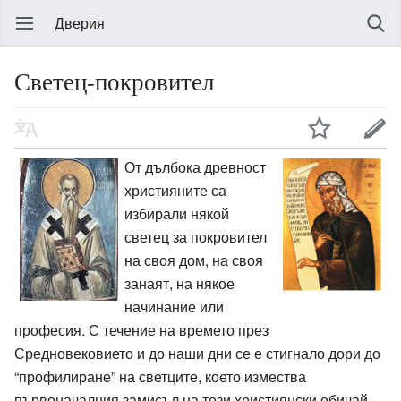
Дверия
Светец-покровител
От дълбока древност
християните са
избирали някой
светец за покровител
на своя дом, на своя
занаят, на някое
начинание или
професия. С течение на времето през
Средновековието и до наши дни се е стигнало дори до
“профилиране” на светците, което измества
първоначалния замисъл на този християнски обичай –