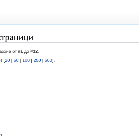
страници
азона от #
1
до #
32
.
) (
20
|
50
|
100
|
250
|
500
).
л