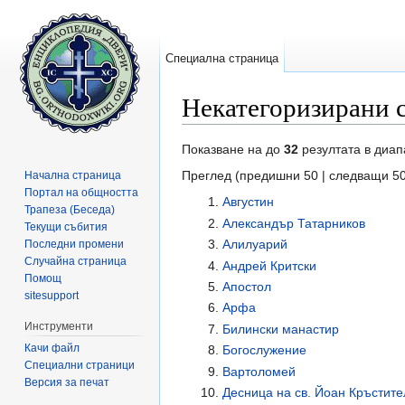
Специална страница
Некатегоризирани 
Направо към:
навигация
,
търсене
Показване на до
32
резултата в диап
Преглед (предишни 50 | следващи 50
Начална страница
Портал на общността
Августин
Трапеза (Беседа)
Александър Татарников
Текущи събития
Али­лу­а­рий
Последни промени
Случайна страница
Ан­д­рей Крит­с­ки
Помощ
Апостол
sitesupport
Арфа
Инструменти
Билински манастир
Качи файл
Богослужение
Специални страници
Вартоломей
Версия за печат
Десница на св. Йоан Кръстите