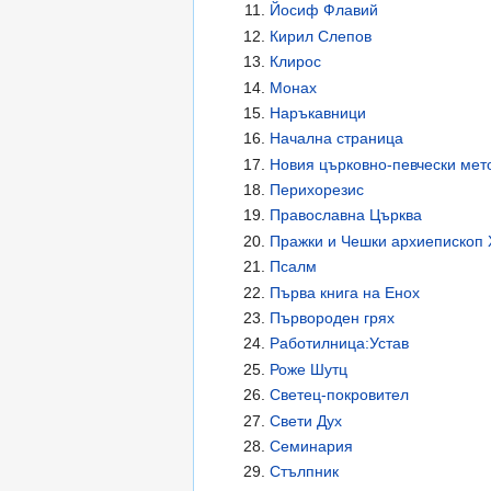
Йосиф Флавий
Кирил Слепов
Клирос
Монах
Наръкавници
Начална страница
Новия църковно-певчески мето
Перихорезис
Православна Църква
Пражки и Чешки архиепископ 
Псалм
Първа книга на Енох
Първороден грях
Работилница:Устав
Роже Шутц
Светец-покровител
Свети Дух
Семинария
Стълпник