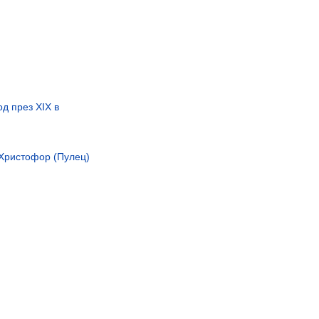
д през ХІХ в
Христофор (Пулец)