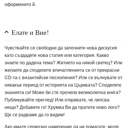
оформянето й.
Елате и Вие!
Чувствайте се свободни да започнете нова дискусия
като създадете нова статия или категория. Какво
знаете по дадена тема? Житието на някой светец? Или
желаете да споделите впечатленията си от прекрасни
CD-та с византийски песнопения? Или се вълнувате от
някакъв период от историята на Църквата? Споделете
знанията си! Може би сте прочели великолепна книга?
Публикувайте преглед! Или откривате, че липсва
нещо? Добавете го! Хрумва Ви да пратите ново лого?
Ще се радваме да го видим!
Ако имате сериозно намерение да ни помагате, моля,