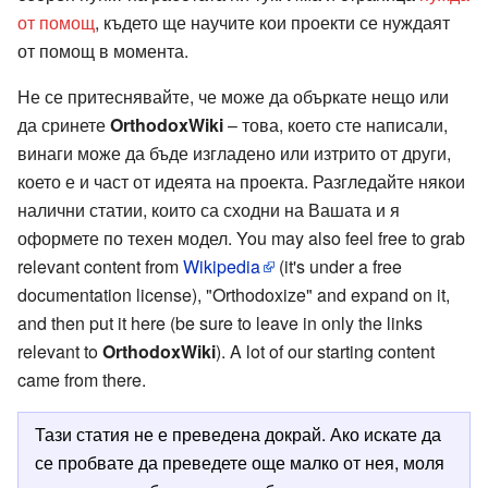
от помощ
, където ще научите кои проекти се нуждаят
от помощ в момента.
Не се притеснявайте, че може да объркате нещо или
да сринете
OrthodoxWiki
– това, което сте написали,
винаги може да бъде изгладено или изтрито от други,
което е и част от идеята на проекта. Разгледайте някои
налични статии, които са сходни на Вашата и я
оформете по техен модел. You may also feel free to grab
relevant content from
Wikipedia
(it's under a free
documentation license), "Orthodoxize" and expand on it,
and then put it here (be sure to leave in only the links
relevant to
OrthodoxWiki
). A lot of our starting content
came from there.
Тази статия не е преведена докрай. Ако искате да
се пробвате да преведете още малко от нея, моля