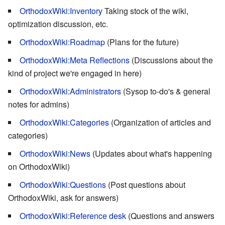
OrthodoxWiki:Inventory
Taking stock of the wiki,
optimization discussion, etc.
OrthodoxWiki:Roadmap
(Plans for the future)
OrthodoxWiki:Meta Reflections
(Discussions about the
kind of project we're engaged in here)
OrthodoxWiki:Administrators
(Sysop to-do's & general
notes for admins)
OrthodoxWiki:Categories
(Organization of articles and
categories)
OrthodoxWiki:News
(Updates about what's happening
on OrthodoxWiki)
OrthodoxWiki:Questions
(Post questions about
OrthodoxWiki, ask for answers)
OrthodoxWiki:Reference desk
(Questions and answers