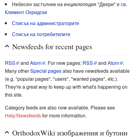
Небесен застъпник на енциклопедия "Двери" е
св.
Климент Охридски
Списък на администраторите
Списък на потребителите
Newsfeeds for recent pages
RSS
and
Atom
. For new pages:
RSS
and
Atom
.
Many other
Special pages
also have newsfeeds available
(e.g. "popular pages", "users", "wanted pages", etc.).
They're a great way to keep up with what's happening on
this site.
Category feeds are also now available. Please see
Help:Newsfeeds
for more information.
OrthodoxWiki изображения и бутони