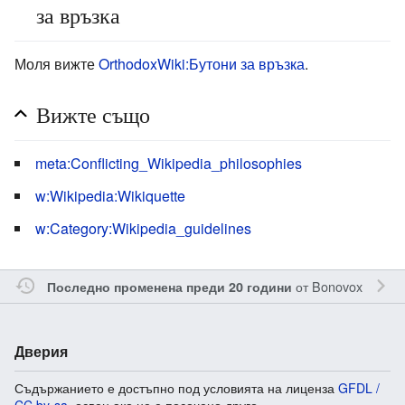
за връзка
Моля вижте
OrthodoxWiki:Бутони за връзка
.
Вижте също
meta:Conflicting_Wikipedia_philosophies
w:Wikipedia:Wikiquette
w:Category:Wikipedia_guidelines
от
Bonovox
Последно променена преди 20 години
Дверия
Съдържанието е достъпно под условията на лиценза
GFDL /
CC by-sa
, освен ако не е посочено друго.