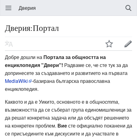
Дверия
Дверия:Портал
Добре дошли на
Портала за общността на
енциклопедия "Двери"!
Радваме се, че сте тук за да
допринесете за създаването и развитието на първата
MediaWiki
-базирана българска православна
енциклопедия.
Каквото и да е Уикито, основното е в
общността
,
възможността да се съберат група единомишленици за
да решат конкретна задача или да обсъдят решението
на конкретен проблем.
Вие
сте официално поканени да
се присъедините към дискусиите и да участвате в