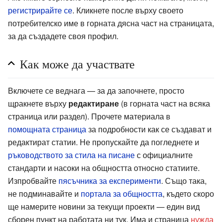
регистрирайте се
. Кликнете после върху своето
потребителско име в горната дясна част на страницата,
за да създадете своя профил.
Как може да участвате
Включете се веднага — за да започнете, просто
щракнете върху
редактиране
(в горната част на всяка
страница или раздел). Прочете материала в
помощната страница
за подробности как се създават и
редактират статии. Не пропускайте да погледнете и
ръководството за стила на писане
с официалните
стандарти и насоки на общността относно статиите.
Изпробвайте
пясъчника за експерименти
. Също така,
не подминавайте и
портала за общността
, където скоро
ще намерите новини за текущи проекти — един вид
сборен пункт на работата ни тук. Има и страница
нужда