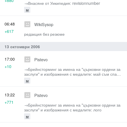
+880
→‎Внасяне от Уикипедия: revisionnumber
м
06:48
WikiSysop
+617
редакция без резюме
13 октомври 2006
17:00
Pistevo
+10
→‎Брейнсторминг за имена на "църковни ордени за
заслуги" и изображения с медалите: май съм спал
като съм писал преди малко
м
13:22
Pistevo
+771
→‎Брейнсторминг за имена на "църковни ордени за
заслуги" и изображения с медалите: лого
м