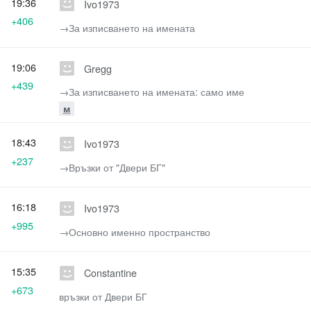
19:36
Ivo1973
+406
→‎За изписването на имената
19:06
Gregg
+439
→‎За изписването на имената: само име
м
18:43
Ivo1973
+237
→‎Връзки от "Двери БГ"
16:18
Ivo1973
+995
→‎Основно именно пространство
15:35
Constantine
+673
връзки от Двери БГ