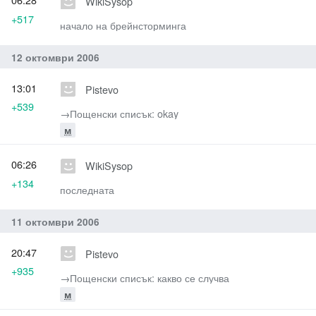
WikiSysop
+517
начало на брейнсторминга
12 октомври 2006
13:01
Pistevo
+539
→‎Пощенски списък: okay
м
06:26
WikiSysop
+134
последната
11 октомври 2006
20:47
Pistevo
+935
→‎Пощенски списък: какво се случва
м