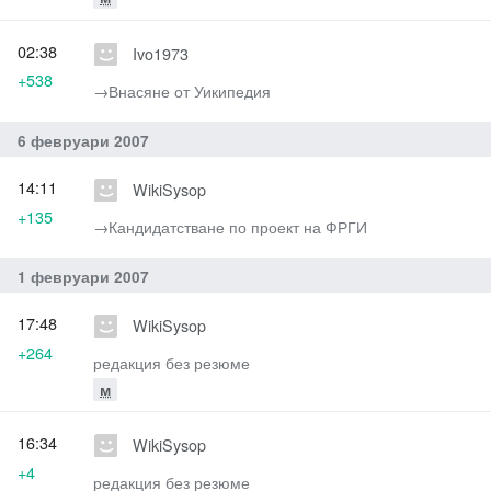
02:38
Ivo1973
+538
→‎Внасяне от Уикипедия
6 февруари 2007
14:11
WikiSysop
+135
→‎Кандидатстване по проект на ФРГИ
1 февруари 2007
17:48
WikiSysop
+264
редакция без резюме
м
16:34
WikiSysop
+4
редакция без резюме