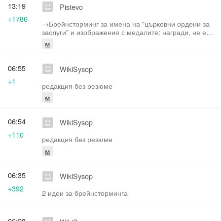
13:19
Pistevo
+1786
→‎Брейнсторминг за имена на "църковни ордени за
заслуги" и изображения с медалите: награди, не е
добре
м
06:55
WikiSysop
+1
редакция без резюме
м
06:54
WikiSysop
+110
редакция без резюме
м
06:35
WikiSysop
+392
2 идеи за брейнсторминга
06:28