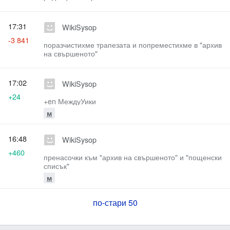
17:31
WikiSysop
-3 841
поразчистихме трапезата и попреместихме в "архив
на свършеното"
17:02
WikiSysop
+24
+en МеждуУики
м
16:48
WikiSysop
+460
пренасочки към "архив на свършеното" и "пощенски
списък"
м
по-стари 50