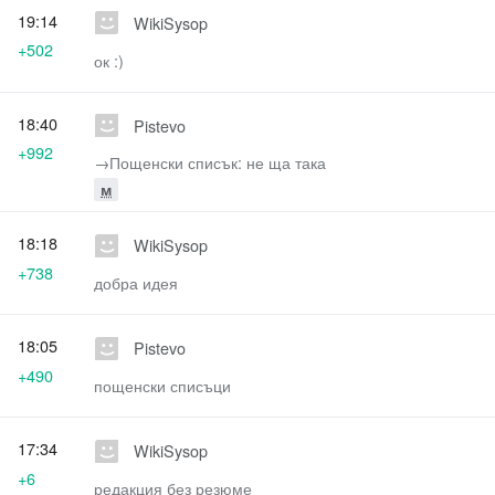
19:14
WikiSysop
+502
ок :)
18:40
Pistevo
+992
→‎Пощенски списък: не ща така
м
18:18
WikiSysop
+738
добра идея
18:05
Pistevo
+490
пощенски списъци
17:34
WikiSysop
+6
редакция без резюме