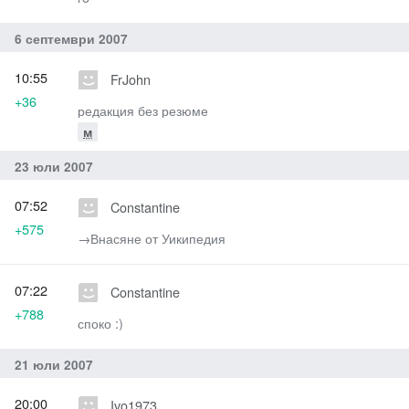
6 септември 2007
10:55
FrJohn
+36
редакция без резюме
м
23 юли 2007
07:52
Constantine
+575
→‎Внасяне от Уикипедия
07:22
Constantine
+788
споко :)
21 юли 2007
20:00
Ivo1973