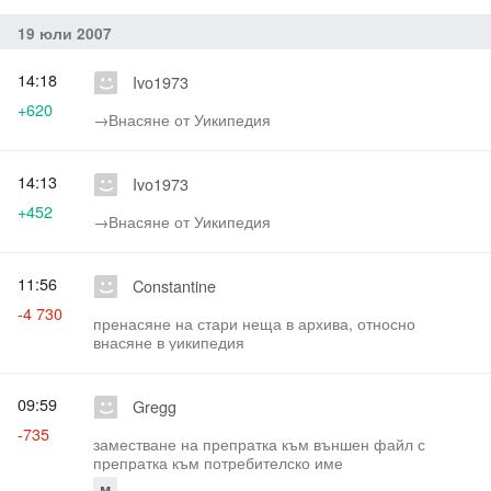
19 юли 2007
14:18
Ivo1973
+620
→‎Внасяне от Уикипедия
14:13
Ivo1973
+452
→‎Внасяне от Уикипедия
11:56
Constantine
-4 730
пренасяне на стари неща в архива, относно
внасяне в уикипедия
09:59
Gregg
-735
заместване на препратка към външен файл с
препратка към потребителско име
м