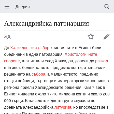
Дверия
Александрийска патриаршия
До
Халкидонския събор
християните в Египет били
обединени в една патриаршия.
Христологичните
спорове
, възникнали след Халкидон, довели до
разкол
в Египет: болшинството, предимно копти, отхвърлили
решението на
събора
, а малцинството, предимно
гръцки войници, търговци и императорски чиновници в
региона приели Халкидонските решения. Към 7 век в
Египет живеели около 17-18 милиона копти и около 200
000 гърци. В началото и двете групи служили по
древната александрийска
литургия
, но впоследствие в
гръцката Патриаршия усвоили
византийската св.