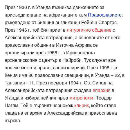
През 1930 г. в Уганда възниква движението за
присъединяване на африканците към
Православието
,
ръководено от бившия англиканин Рейбън Спартас.
През 1946 г. той бил приет в
литургично общение
с
Александрийската патриаршия, а основаните от него
православни общини в Източна Африка се
организирали през 1958 г. в Иринополска
архиепископия с център в Найроби. Тук служат все
повече местни православни клирици. През 1998 г. в
Кения има 80 православни свещеници, в Уганда – 22, в
Танзания - 11. През ноември 1994 г. Св. Синод на
Александрийската патриаршия създава
епархия
в
Уганда и избира нейния пръв
митрополит
Теодор
Нагям. Той е първият чернокож
клирик
, който става
глава на епархия в Александрийската православна
църква.