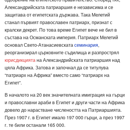
Александрийската патриаршия е независима и се
защитава от египетската държава. Така Мелетий
станал първият православен патриарх, признат с
кралски декрет. По това време Египет вече не бил в
състава на Османската империя. Патриарх Мелетий
основал Свето-Атанасиевската
семинария
,
реорганизирал църковните съдилища и разпрострял
юрисдикцията
на Александрийската патриаршия над
цяла Африка. Затова и започнал да се титулува
“патриарх на Африка” вместо само “патриарх на
Египет”.
В началото на 20 век значителната имиграция на гърци
и православни араби в Египет и други части на Африка
довело до нарастване числеността на Патриаршията.
През 1907 г. в Египет имало 197 000 гърци, а през 1997
г. те били останали 165 000.