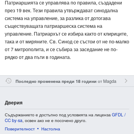
Патриаршията се управлява по правила, създадени
през 19 век. Тези правила утвърждават синодална
система на управление, за разлика от дотогава
съществуващата патриаршеска система на
управление. Патриархът се избира както от клириците,
така и от миряните. Св. Синод се състои от не по-малко
от 7 митрополита, и се събира за заседание не по-
рядко от два пъти в годината.
от
Magda
Последно променена преди 18 години
Дверия
Съдържанието е достъпно под условията на лиценза
GFDL /
CC by-sa
, освен ако не е посочено друго.
Поверителност
Настолна