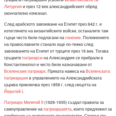
Литургия
и през 12 век александрийският обряд
окончателно изчезнал.
След арабското завоюване на Египет през 642 г. и
изтеглянето на византийските войски, останалите там
гърци често били подлагани на
гонение
. Положението
на православните станало още по-тежко след
завоюването на Египет от турците през 16 век. Тогава
гръцките
патриарси
на Александрия се прибрали в
Константинопол и често били назначавани от
Вселенския патриарх
. Пряката намеса на
Вселенската
патриаршия
в управлението на Александрийската
църква приключва през 1858 г. след смъртта на
Йеротей I
.
Патриарх Мелетий II
(1926-1935) създал правила за
самоуправление на
патриаршията
, които предложил за
одобрение на египетското правителство. Според тях,