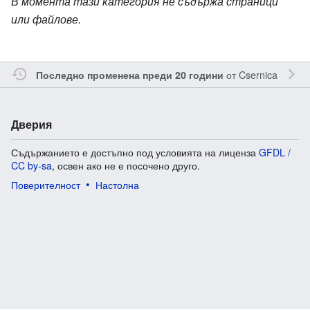
В момента тази категория не съдържа страници
или файлове.
от
Csernica
Последно променена преди 20 години
Дверия
Съдържанието е достъпно под условията на лиценза
GFDL /
CC by-sa
, освен ако не е посочено друго.
Поверителност
Настолна