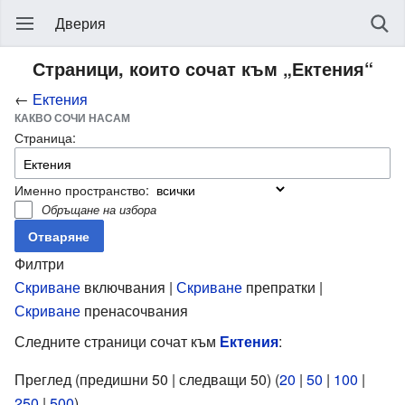
Дверия
Страници, които сочат към „Ектения“
←
Ектения
КАКВО СОЧИ НАСАМ
Страница:
Именно пространство:
Обръщане на избора
Филтри
Скриване
включвания |
Скриване
препратки |
Скриване
пренасочвания
Следните страници сочат към
Ектения
:
Преглед (предишни 50 | следващи 50) (
20
|
50
|
100
|
250
|
500
).