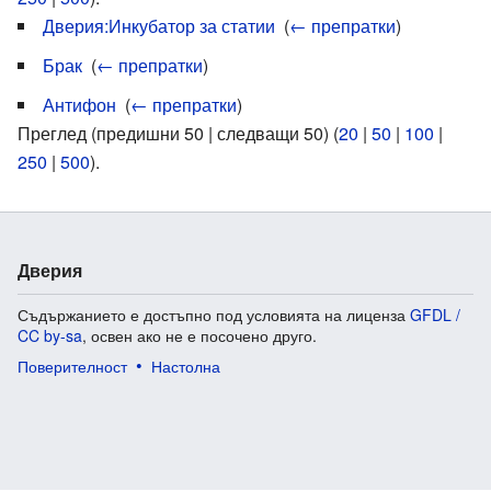
Дверия:Инкубатор за статии
‎
(
← препратки
)
Брак
‎
(
← препратки
)
Антифон
‎
(
← препратки
)
Преглед (предишни 50 | следващи 50) (
20
|
50
|
100
|
250
|
500
).
Дверия
Съдържанието е достъпно под условията на лиценза
GFDL /
CC by-sa
, освен ако не е посочено друго.
Поверителност
Настолна