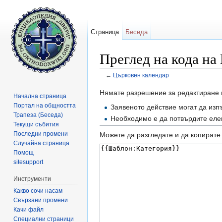
Страница
Беседа
Преглед на кода на
←
Църковен календар
Направо към:
навигация
,
търсене
Нямате разрешение за редактиране 
Начална страница
Портал на общността
Заявеното действие могат да изп
Трапеза (Беседа)
Необходимо е да потвърдите елек
Текущи събития
Последни промени
Можете да разгледате и да копирате 
Случайна страница
Помощ
sitesupport
Инструменти
Какво сочи насам
Свързани промени
Качи файл
Специални страници