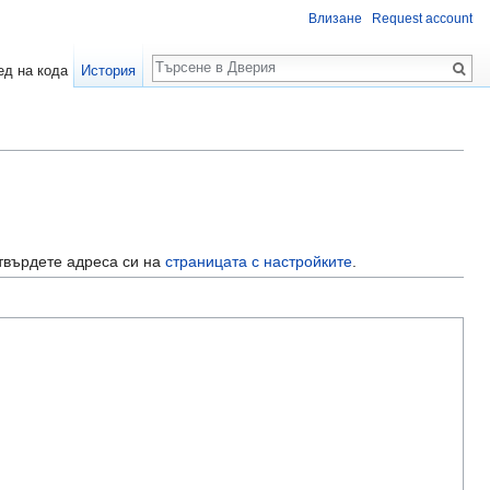
Влизане
Request account
Търсене
ед на кода
История
твърдете адреса си на
страницата с настройките
.