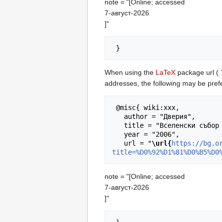
note = "[Online; accessed
7-август-2026
]"
When using the
LaTeX
package url (
addresses, the following may be pref
 @misc{ wiki:xxx,

   author = "Дверия",

   title = "Вселенски събор --- Дверия{,} ",

   year = "2006",

   url = "
\url{
https://bg.o
title=%D0%92%D1%81%D0%B5%D0
note = "[Online; accessed
7-август-2026
]"