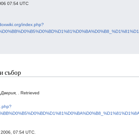
 2006 07:54 UTC
odoxwiki.org/index.php?
B5%D0%BB%D0%B5%D0%BD%D1%81%D0%BA%D0%B8_%D1%81%D1
ки събор
.
Дверия,
. Retrieved
x.php?
D0%BB%D0%B5%D0%BD%D1%81%D0%BA%D0%B8_%D1%81%D1%8A%
г 2006, 07:54 UTC.