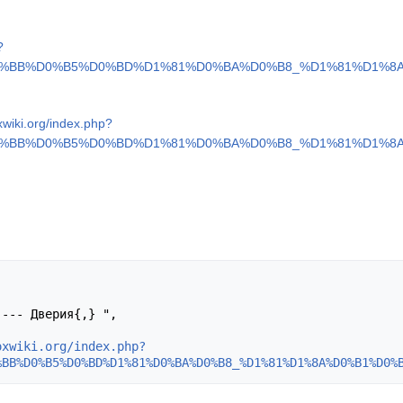
?
D0%BB%D0%B5%D0%BD%D1%81%D0%BA%D0%B8_%D1%81%D1%8A%
xwiki.org/index.php?
D0%BB%D0%B5%D0%BD%D1%81%D0%BA%D0%B8_%D1%81%D1%8A%
oxwiki.org/index.php?
%BB%D0%B5%D0%BD%D1%81%D0%BA%D0%B8_%D1%81%D1%8A%D0%B1%D0%