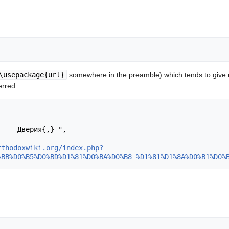
\usepackage{url}
somewhere in the preamble) which tends to give
erred:
rthodoxwiki.org/index.php?
%BB%D0%B5%D0%BD%D1%81%D0%BA%D0%B8_%D1%81%D1%8A%D0%B1%D0%