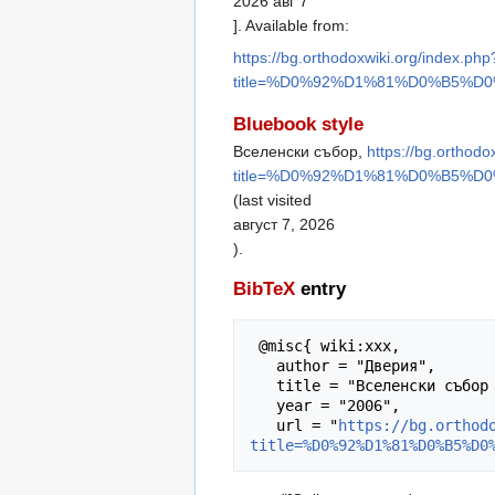
2026 авг 7
]. Available from:
https://bg.orthodoxwiki.org/index.php
title=%D0%92%D1%81%D0%B5%
Bluebook style
Вселенски събор,
https://bg.orthodo
title=%D0%92%D1%81%D0%B5%
(last visited
август 7, 2026
).
BibTeX
entry
 @misc{ wiki:xxx,

   author = "Дверия",

   title = "Вселенски събор --- Дверия{,} ",

   year = "2006",

   url = "
https://bg.orthod
title=%D0%92%D1%81%D0%B5%D0