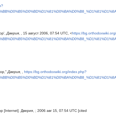
p?
D0%BB%D0%B5%D0%BD%D1%81%D0%BA%D0%B8_%D1%81%D1%8A%
ор',
Дверия, ,
15 август 2006, 07:54 UTC, <
https://bg.orthodoxwiki.or
D0%BB%D0%B5%D0%BD%D1%81%D0%BA%D0%B8_%D1%81%D1%8A%
бор,"
Дверия, ,
https://bg.orthodoxwiki.org/index.php?
D0%BB%D0%B5%D0%BD%D1%81%D0%BA%D0%B8_%D1%81%D1%8A%
 [Internet]. Дверия, ; 2006 авг 15, 07:54 UTC [cited