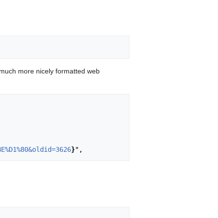
 much more nicely formatted web
BE%D1%80&oldid=3626
}