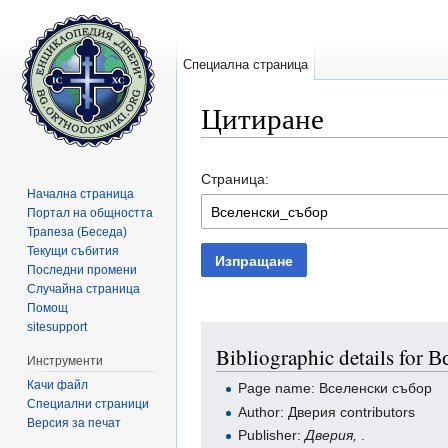
Специална страница
Цитиране
Направо към:
навигация
,
търсене
Страница:
Начална страница
Портал на общността
Трапеза (Беседа)
Текущи събития
Изпращане
Последни промени
Случайна страница
Помощ
sitesupport
Bibliographic details for 
Инструменти
Качи файл
Page name: Вселенски събор
Специални страници
Author: Дверия contributors
Версия за печат
Publisher:
Дверия,
.