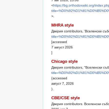
7 авг 2026, 15:06
<
https://bg.orthodoxwiki.org/index.ph
title=%D0%92%D1%81%D0%B5%
>.
MHRA style
Дверия contributors, 'Вселенски съб
title=%D0%92%D1%81%D0%B5%
[accessed
7 август 2026
]
Chicago style
Дверия contributors, "Вселенски съ
title=%D0%92%D1%81%D0%B5%
(accessed
август 7, 2026
).
CBE/CSE style
Дверия contributors. Вселенски събор