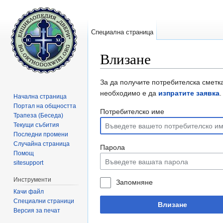
Специална страница
Влизане
Направо към:
навигация
,
търсене
За да получите потребителска сметка
необходимо е да
изпратите заявка
.
Начална страница
Портал на общността
Потребителско име
Трапеза (Беседа)
Текущи събития
Последни промени
Случайна страница
Парола
Помощ
sitesupport
Инструменти
Запомняне
Качи файл
Специални страници
Влизане
Версия за печат