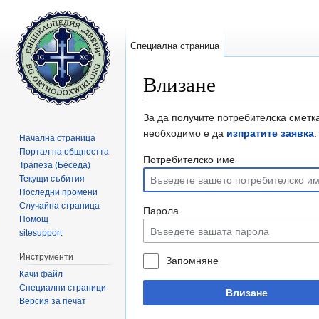
Специална страница
Влизане
Направо към:
навигация
,
търсене
За да получите потребителска сметка
необходимо е да
изпратите заявка
.
Начална страница
Портал на общността
Потребителско име
Трапеза (Беседа)
Текущи събития
Последни промени
Случайна страница
Парола
Помощ
sitesupport
Инструменти
Запомняне
Качи файл
Специални страници
Влизане
Версия за печат