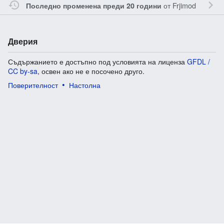
от
Frjimod
Последно променена преди 20 години
Дверия
Съдържанието е достъпно под условията на лиценза
GFDL /
CC by-sa
, освен ако не е посочено друго.
Поверителност
Настолна