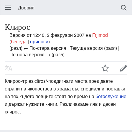
Дверия
Клирос
Версия от 12:40, 2 февруари 2007 на
Frjimod
(
беседа
|
приноси
)
(разл) ← По-стара версия | Текуща версия (разл) |
По-нова версия → (разл)
Клирос-/гр.ез.cliros/-повдигнати места пред двете
страни на иконостаса в храма със специални поставки
на тях,където певците стоят по време на
богослужение
и държат нужните книги. Различаваме ляв и десен
клирос.