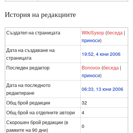
История на редакциите
Създател на страницата
WikiSysop
(
беседа
|
приноси
)
Дата на създаване на
19:52, 4 юни 2006
страницата
Последeн редактор
Bonovox
(
беседа
|
приноси
)
Дата на последнoто
06:33, 13 юни 2006
редактиране
Общ брой редакции
32
Общ брой на отделните автори
4
Скорошен брой редакции (в
0
рамките на 90 дни)