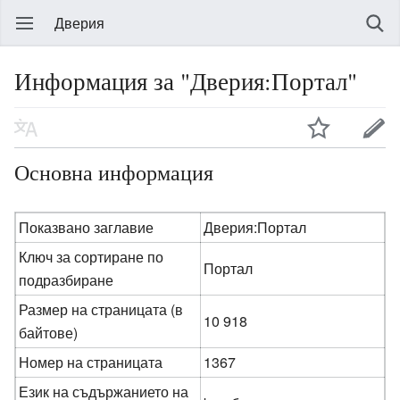
Дверия
Информация за "Дверия:Портал"
Основна информация
Показвано заглавие
Дверия:Портал
Ключ за сортиране по
Портал
подразбиране
Размер на страницата (в
10 918
байтове)
Номер на страницата
1367
Език на съдържанието на