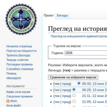
Проект
Беседа
Преглед на история
Преглед на извършените административ
Направо към:
навигация
,
търсене
Търсене на версии
Начална страница
Портал на общността
Година:
Трапеза (Беседа)
Текущи събития
Последни промени
Разлики: Изберете версиите, които ж
Случайна страница
Легенда:
(тек)
= разлика с текущата 
Помощ
sitesupport
(тек |
пред
)
06:33, 13 юни 
Инструменти
(
тек
|
пред
)
06:29, 13 юни 
Какво сочи насам
(
тек
|
пред
)
21:11, 12 юни 
Свързани промени
Atom
(
тек
|
пред
)
21:09, 12 юни 
Качи файл