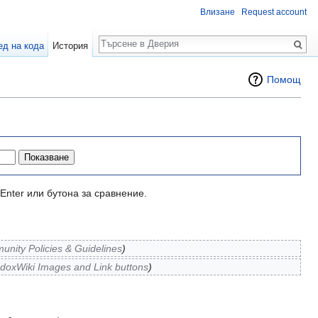
Влизане
Request account
Търсене
ед на кода
История
Помощ
Enter или бутона за сравнение.
nity Policies & Guidelines
)
doxWiki Images and Link buttons
)