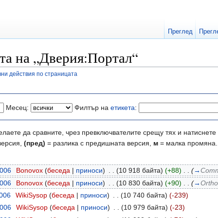
Преглед
Прегл
та на „Дверия:Портал“
ни действия по страницата
Месец:
Филтър на
етикета
:
елаете да сравните, чрез превключвателите срещу тях и натиснете 
версия,
(пред)
= разлика с предишната версия,
м
= малка промяна.
2006
‎
Bonovox
(
беседа
|
приноси
)
‎
. .
(10 918 байта)
(+88)
‎
. .
(
→
Commu
2006
‎
Bonovox
(
беседа
|
приноси
)
‎
. .
(10 830 байта)
(+90)
‎
. .
(
→
Ortho
2006
‎
WikiSysop
(
беседа
|
приноси
)
‎
. .
(10 740 байта)
(-239)
2006
‎
WikiSysop
(
беседа
|
приноси
)
‎
. .
(10 979 байта)
(-23)