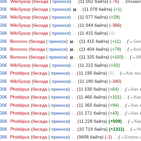
2006
‎
WikiSysop
(
беседа
|
приноси
)
‎
. .
(11 002 байта)
(-76)
‎
. .
(позаг
2006
‎
WikiSysop
(
беседа
|
приноси
)
‎
м
. .
(11 078 байта)
(+1)
2006
‎
WikiSysop
(
беседа
|
приноси
)
‎
. .
(11 077 байта)
(+28)
2006
‎
WikiSysop
(
беседа
|
приноси
)
‎
. .
(11 049 байта)
(-366)
2006
‎
WikiSysop
(
беседа
|
приноси
)
‎
. .
(11 415 байта)
(0)
2006
‎
Bonovox
(
беседа
|
приноси
)
‎
м
. .
(11 415 байта)
(+11)
‎
. .
(
→
See
2006
‎
Bonovox
(
беседа
|
приноси
)
‎
м
. .
(11 404 байта)
(+79)
‎
. .
(
→
Кой
2006
‎
Bonovox
(
беседа
|
приноси
)
‎
м
. .
(11 325 байта)
(+103)
‎
. .
(
→
Wh
2006
‎
WikiSysop
(
беседа
|
приноси
)
‎
. .
(11 222 байта)
(+32)
2006
‎
Phiddipus
(
беседа
|
приноси
)
‎
. .
(11 190 байта)
(0)
‎
. .
(
→
Как мо
2006
‎
WikiSysop
(
беседа
|
приноси
)
‎
. .
(11 190 байта)
(-340)
2006
‎
Phiddipus
(
беседа
|
приноси
)
‎
. .
(11 530 байта)
(+64)
‎
. .
(
→
Как 
2006
‎
Phiddipus
(
беседа
|
приноси
)
‎
. .
(11 466 байта)
(+101)
‎
. .
(
→
Ка
2006
‎
Phiddipus
(
беседа
|
приноси
)
‎
. .
(11 365 байта)
(+94)
‎
. .
(
→
Как 
2006
‎
Phiddipus
(
беседа
|
приноси
)
‎
. .
(11 271 байта)
(+43)
‎
. .
(
→
Как 
2006
‎
Phiddipus
(
беседа
|
приноси
)
‎
. .
(11 228 байта)
(+509)
‎
. .
(
→
Ка
2006
‎
Phiddipus
(
беседа
|
приноси
)
‎
. .
(10 719 байта)
(+1311)
‎
. .
(
→
Ho
2006
‎
Phiddipus
(
беседа
|
приноси
)
‎
. .
(9408 байта)
(-1)
‎
. .
(
→
Елате и