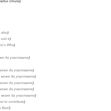
ладих стила)
 also
)
 кой е
)
o's Who
)
же да участвате
)
може да участвате
)
к може да участвате
)
може да участвате
)
може да участвате
)
к може да участвате
)
w to contribute
)
 Вие!
)