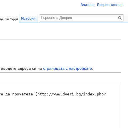
Влизане
Request account
Търсене
ед на кода
История
твърдете адреса си на
страницата с настройките
.