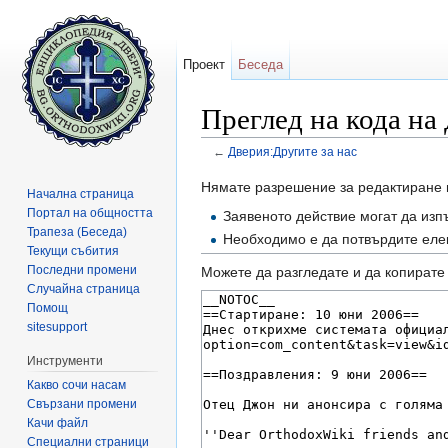
Проект
Беседа
Преглед на кода на
←
Дверия:Другите за нас
Направо към:
навигация
,
търсене
Нямате разрешение за редактиране 
Начална страница
Портал на общността
Заявеното действие могат да изп
Трапеза (Беседа)
Необходимо е да потвърдите елек
Текущи събития
Последни промени
Можете да разгледате и да копирате 
Случайна страница
Помощ
sitesupport
Инструменти
Какво сочи насам
Свързани промени
Качи файл
Специални страници