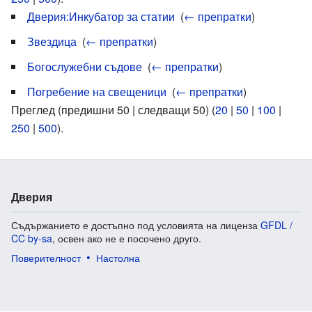
Дверия:Инкубатор за статии
‎
(
← препратки
)
Звездица
‎
(
← препратки
)
Богослужебни съдове
‎
(
← препратки
)
Погребение на свещеници
‎
(
← препратки
)
Преглед (предишни 50 | следващи 50) (
20
|
50
|
100
|
250
|
500
).
Дверия
Съдържанието е достъпно под условията на лиценза
GFDL /
CC by-sa
, освен ако не е посочено друго.
Поверителност
Настолна