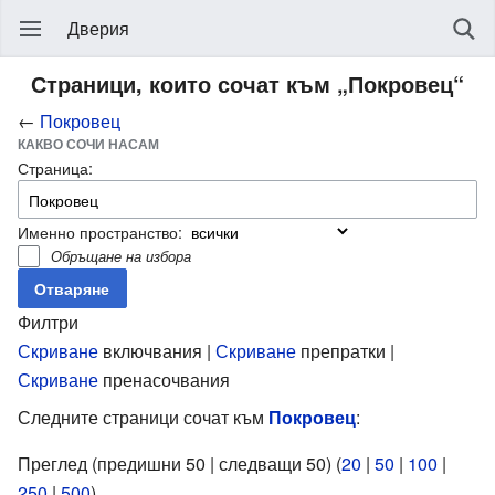
Дверия
Страници, които сочат към „Покровец“
←
Покровец
КАКВО СОЧИ НАСАМ
Страница:
Именно пространство:
Обръщане на избора
Филтри
Скриване
включвания |
Скриване
препратки |
Скриване
пренасочвания
Следните страници сочат към
Покровец
:
Преглед (предишни 50 | следващи 50) (
20
|
50
|
100
|
250
|
500
).