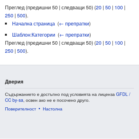
Преглед (предишни 50 | следващи 50) (
20
|
50
|
100
|
250
|
500
).
Начална страница
‎
(
← препратки
)
Шаблон:Категории
‎
(
← препратки
)
Преглед (предишни 50 | следващи 50) (
20
|
50
|
100
|
250
|
500
).
Дверия
Съдържанието е достъпно под условията на лиценза
GFDL /
CC by-sa
, освен ако не е посочено друго.
Поверителност
Настолна