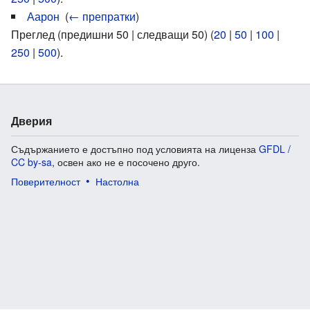
Аарон
‎
(
← препратки
)
Преглед (предишни 50 | следващи 50) (
20
|
50
|
100
|
250
|
500
).
Дверия
Съдържанието е достъпно под условията на лиценза
GFDL /
CC by-sa
, освен ако не е посочено друго.
Поверителност
Настолна