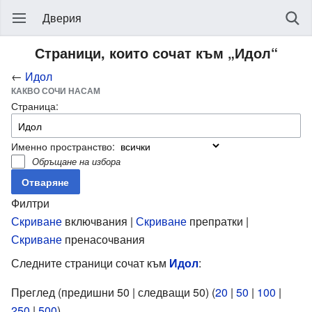
Дверия
Страници, които сочат към „Идол“
←
Идол
КАКВО СОЧИ НАСАМ
Страница:
Именно пространство:
Обръщане на избора
Филтри
Скриване
включвания |
Скриване
препратки |
Скриване
пренасочвания
Следните страници сочат към
Идол
:
Преглед (предишни 50 | следващи 50) (
20
|
50
|
100
|
250
|
500
).