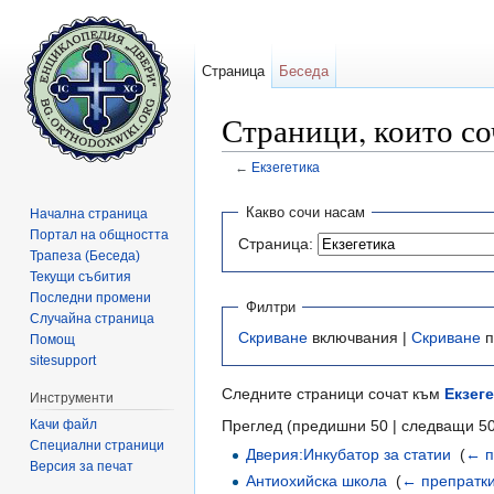
Страница
Беседа
Страници, които со
←
Екзегетика
Направо към:
навигация
,
търсене
Какво сочи насам
Начална страница
Портал на общността
Страница:
Трапеза (Беседа)
Текущи събития
Последни промени
Филтри
Случайна страница
Скриване
включвания |
Скриване
п
Помощ
sitesupport
Следните страници сочат към
Екзег
Инструменти
Качи файл
Преглед (предишни 50 | следващи 50
Специални страници
Дверия:Инкубатор за статии
‎
(
← п
Версия за печат
Антиохийска школа
‎
(
← препратк