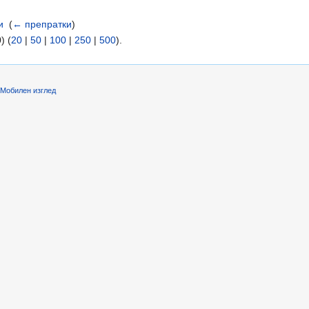
и
‎
(
← препратки
)
) (
20
|
50
|
100
|
250
|
500
).
Мобилен изглед