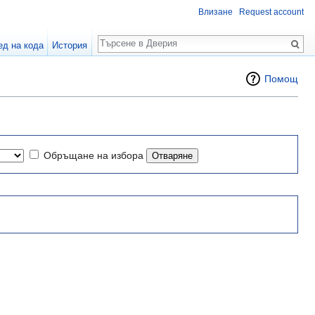
Влизане
Request account
Търсене
ед на кода
История
Помощ
Обръщане на избора