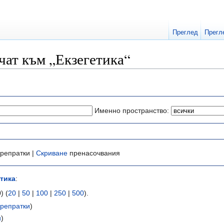
Преглед
Прегл
чат към „Екзегетика“
Именно пространство:
репратки |
Скриване
пренасочвания
етика
:
) (
20
|
50
|
100
|
250
|
500
).
репратки
)
и
)