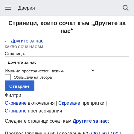
Дверия
Страници, които сочат към „Другите за
нас“
←
Другите за нас
КАКВО СОЧИ НАСАМ
Страница:
Именно пространство:
Обръщане на избора
Филтри
Скриване
включвания |
Скриване
препратки |
Скриване
пренасочвания
Следните страници сочат към
Другите за нас
:
Преглед (предишни 50 | следващи 50) (
20
|
50
|
100
|