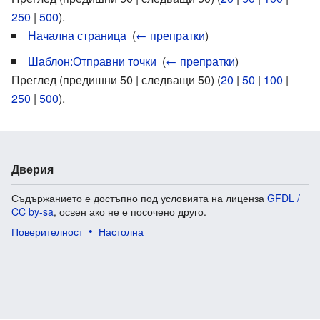
250
|
500
).
Начална страница
‎
(
← препратки
)
Шаблон:Отправни точки
‎
(
← препратки
)
Преглед (предишни 50 | следващи 50) (
20
|
50
|
100
|
250
|
500
).
Дверия
Съдържанието е достъпно под условията на лиценза
GFDL /
CC by-sa
, освен ако не е посочено друго.
Поверителност
Настолна