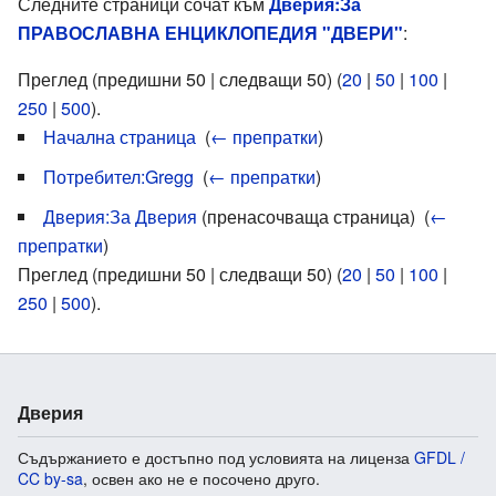
Следните страници сочат към
Дверия:За
ПРАВОСЛАВНА ЕНЦИКЛОПЕДИЯ "ДВЕРИ"
:
Преглед (предишни 50 | следващи 50) (
20
|
50
|
100
|
250
|
500
).
Начална страница
‎
(
← препратки
)
Потребител:Gregg
‎
(
← препратки
)
Дверия:За Дверия
(пренасочваща страница) ‎
(
←
препратки
)
Преглед (предишни 50 | следващи 50) (
20
|
50
|
100
|
250
|
500
).
Дверия
Съдържанието е достъпно под условията на лиценза
GFDL /
CC by-sa
, освен ако не е посочено друго.