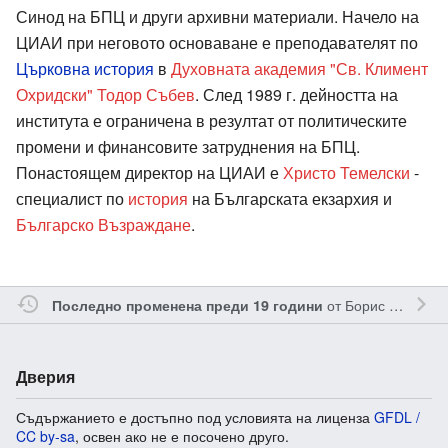
Синод на БПЦ и други архивни материали. Начело на
ЦИАИ при неговото основаване е преподавателят по
Църковна история
в
Духовната академия "Св. Климент
Охридски"
Тодор Събев
. След 1989 г. дейността на
института е ограничена в резултат от политическите
промени и финансовите затруднения на БПЦ.
Понастоящем директор на ЦИАИ е
Христо Темелски
-
специалист по
история
на Българската екзархия и
Българско Възраждане
.
от
Борис Маринов
Последно променена преди 19 години
Дверия
Съдържанието е достъпно под условията на лиценза
GFDL /
CC by-sa
, освен ако не е посочено друго.