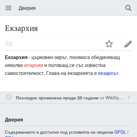
Дверия
Екзархия
Екзархия
- църковен окръг, понякога обединяващ
няколко
епархии
и ползващ се със известна
самостоятелност. Глава на екзархията е
екзархът
.
от
WikiSysop
Последно променена преди 20 години
Дверия
Съдържанието е достъпно под условията на лиценза
GFDL /