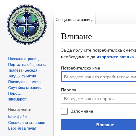
Специална страница
Влизане
Направо към:
навигация
,
търсене
За да получите потребителска сметка
необходимо е да
изпратите заявка
.
Начална страница
Портал на общността
Потребителско име
Трапеза (Беседа)
Текущи събития
Последни промени
Случайна страница
Парола
Помощ
sitesupport
Инструменти
Запомняне
Качи файл
Специални страници
Влизане
Версия за печат