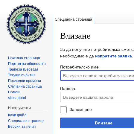
Специална страница
Влизане
Направо към:
навигация
,
търсене
За да получите потребителска сметка
необходимо е да
изпратите заявка
.
Начална страница
Портал на общността
Потребителско име
Трапеза (Беседа)
Текущи събития
Последни промени
Случайна страница
Парола
Помощ
sitesupport
Инструменти
Запомняне
Качи файл
Специални страници
Влизане
Версия за печат