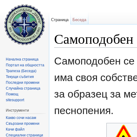
Страница
Беседа
Самоподобен
Направо към:
навигация
,
търсене
Самоподобен се 
Начална страница
Портал на общността
Трапеза (Беседа)
има своя собств
Текущи събития
Последни промени
Случайна страница
за образец за ме
Помощ
sitesupport
песнопения.
Инструменти
Какво сочи насам
Свързани промени
Качи файл
Специални страници